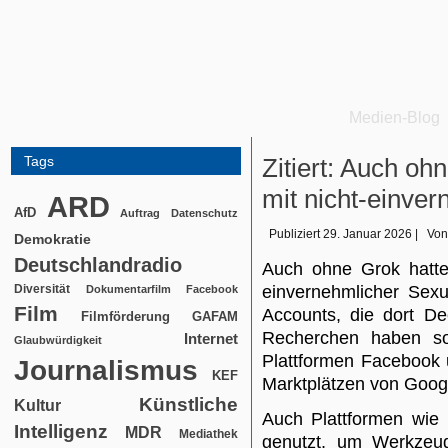
Medien-Blog
Tags
Zitiert: Auch o
mit nicht-einver
ARD
AfD
Auftrag
Datenschutz
Publiziert
29. Januar 2026
|
Von
Demokratie
Deutschlandradio
Auch ohne Grok hatte
Diversität
einvernehmlicher Sexu
Dokumentarfilm
Facebook
Film
Accounts, die dort D
Filmförderung
GAFAM
Recherchen haben s
Internet
Glaubwürdigkeit
Plattformen Facebook 
Journalismus
KEF
Marktplätzen von Goog
Künstliche
Kultur
Auch Plattformen wie
Intelligenz
MDR
Mediathek
genutzt, um Werkzeug