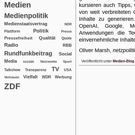
Medien
kursieren auch Tipps
von weit verbreitete
Medienpolitik
Inhalte zu generieren
Medienstaatsvertrag
NDR
OpenAI, Google, M
Politik
Plattform
Presse
Anwendungen die Tech
Qualität
Pressefreiheit
Quote
einvernehmliche Inhalte
Radio
RBB
Oliver Marsh,
netzpoliti
Rundfunkbeitrag
Social
Media
Veröffentlicht unter
Medien-Blog
soziale Netzwerke
Sport
TV
USA
Talkshow
Transparenz
Vielfalt
WDR
Werbung
Vertrauen
ZDF