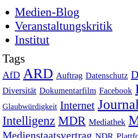
Medien-Blog
Veranstaltungskritik
Institut
Tags
ARD
D
AfD
Auftrag
Datenschutz
Diversität
Dokumentarfilm
Facebook
Journa
Internet
Glaubwürdigkeit
M
Intelligenz
MDR
Mediathek
Medienstaatsvertrag
NDR
Platt