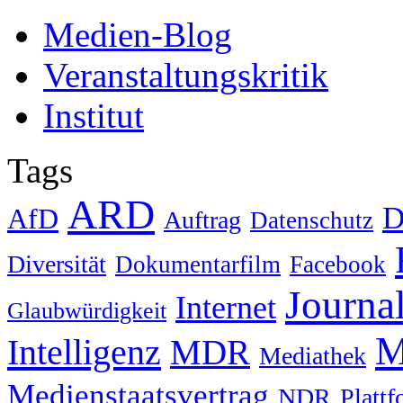
Medien-Blog
Veranstaltungskritik
Institut
Tags
ARD
D
AfD
Auftrag
Datenschutz
Diversität
Dokumentarfilm
Facebook
Journa
Internet
Glaubwürdigkeit
M
Intelligenz
MDR
Mediathek
Medienstaatsvertrag
NDR
Platt