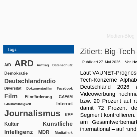
Medien-Blog
Tags
Zitiert: Big-Te
ARD
Publiziert
27. Mai 2026
|
Von
He
AfD
Auftrag
Datenschutz
Laut VAUNET-Prognose
Demokratie
Tech-Konzerne Alpha
Deutschlandradio
Deutschland 2026 a
Diversität
Dokumentarfilm
Facebook
Videowerbung nochmal
Film
Filmförderung
GAFAM
bzw. 20 Prozent auf r
Internet
Glaubwürdigkeit
damit 72 Prozent d
Journalismus
Segment kontrollieren.
KEF
am Gesamtwerbemark
Künstliche
Kultur
international – auf run
Intelligenz
MDR
Mediathek