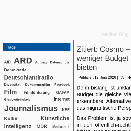
Medien-Blog
Tags
Zitiert: Cosmo –
weniger Budget so
ARD
AfD
Auftrag
Datenschutz
bieten
Demokratie
Deutschlandradio
Publiziert
12. Juni 2026
|
Von
He
Diversität
Dokumentarfilm
Facebook
Denn bislang ist unklar
Film
Filmförderung
GAFAM
Budget die gleiche Viel
Internet
Glaubwürdigkeit
erkennbare Alternati
Journalismus
das migrantische Perspe
KEF
Künstliche
Das Problem ist ja so
Kultur
in den öffentlich-rech
Intelligenz
MDR
Mediathek