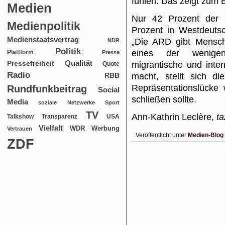
fühlen. Das zeigt zum 
Medien
Nur 42 Prozent der 
Medienpolitik
Prozent in Westdeuts
Medienstaatsvertrag
„Die ARD gibt Mensc
NDR
Politik
eines der wenige
Plattform
Presse
Qualität
Pressefreiheit
migrantische und inter
Quote
Radio
RBB
macht, stellt sich d
Repräsentationslücke 
Rundfunkbeitrag
Social
schließen sollte.
Media
soziale Netzwerke
Sport
TV
Ann-Kathrin Leclère,
ta
USA
Talkshow
Transparenz
Vielfalt
WDR
Werbung
Vertrauen
Veröffentlicht unter
Medien-Blog
ZDF