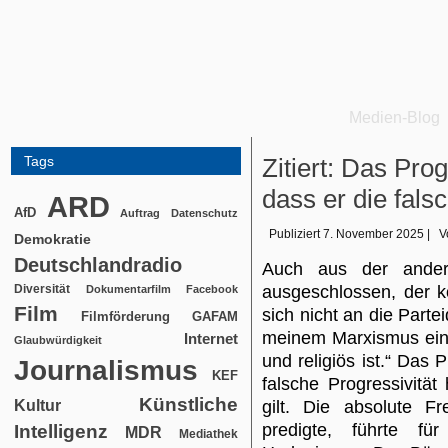
Medien-Blog
Tags
Zitiert: Das Pro
dass er die fals
ARD
AfD
Auftrag
Datenschutz
Publiziert
7. November 2025
|
V
Demokratie
Deutschlandradio
Auch aus der ander
Diversität
ausgeschlossen, der ko
Dokumentarfilm
Facebook
Film
sich nicht an die Partei
Filmförderung
GAFAM
meinem Marxismus eine 
Internet
Glaubwürdigkeit
und religiös ist.“ Das 
Journalismus
KEF
falsche Progressivitä
Künstliche
Kultur
gilt. Die absolute Fr
predigte, führte fü
Intelligenz
MDR
Mediathek