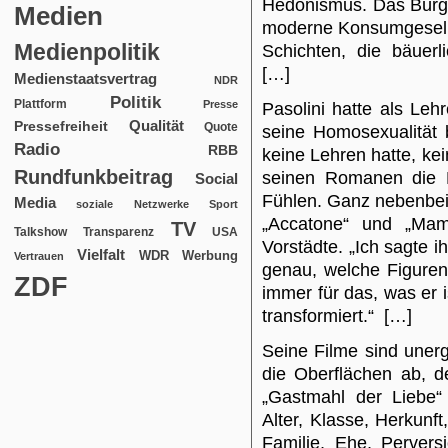
Hedonismus. Das Bürger
Medien
moderne Konsumgesells
Medienpolitik
Schichten, die bäuerl
[…]
Medienstaatsvertrag
NDR
Politik
Plattform
Presse
Pasolini hatte als Lehr
Qualität
Pressefreiheit
Quote
seine Homosexualität 
Radio
RBB
keine Lehren hatte, kei
Rundfunkbeitrag
seinen Romanen die
Social
Fühlen. Ganz nebenbei 
Media
soziale Netzwerke
Sport
„Accatone“ und „Ma
TV
USA
Talkshow
Transparenz
Vorstädte. „Ich sagte i
Vielfalt
WDR
Werbung
Vertrauen
genau, welche Figuren
ZDF
immer für das, was er i
transformiert.“ […]
Seine Filme sind unerg
die Oberflächen ab, d
„Gastmahl der Liebe“ 
Alter, Klasse, Herkunft
Familie, Ehe, Pervers