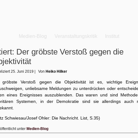
Medien-Blog
Veranstaltungskritik
Institut
tiert: Der gröbste Verstoß gegen die
jektivität
liziert
25. Juni 2019
|
Von
Heiko Hilker
 gröbste Verstoß gegen die Objektivität ist es, wichtige Ereign
zuschweigen, unliebsame Meldungen zu unterdrücken oder entscheid
ten eines Ereignisses auszublenden. Das waren und sind Methode
oritären Systemen, in der Demokratie sind sie allerdings auch n
ekannt.
tz Schwiesau/Josef Ohler: Die Nachricht. List, S.35)
öffentlicht unter
Medien-Blog