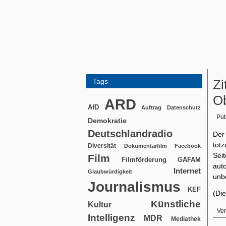
Tags
Zi
Ob
ARD
AfD
Auftrag
Datenschutz
Pub
Demokratie
Deutschlandradio
Der
tot
Diversität
Dokumentarfilm
Facebook
Sei
Film
Filmförderung
GAFAM
aut
Internet
Glaubwürdigkeit
unb
Journalismus
KEF
(Die
Künstliche
Kultur
Ver
Intelligenz
MDR
Mediathek