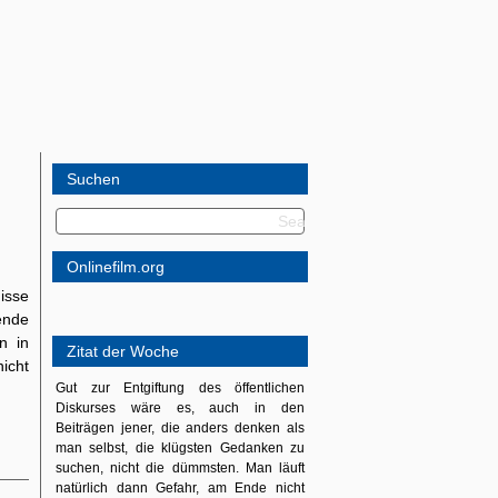
Suchen
Onlinefilm.org
isse
ende
n in
Zitat der Woche
icht
Gut zur Entgiftung des öffentlichen
Diskurses wäre es, auch in den
Beiträgen jener, die anders denken als
man selbst, die klügsten Gedanken zu
suchen, nicht die dümmsten. Man läuft
natürlich dann Gefahr, am Ende nicht