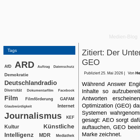
Medien-Blog
Tags
Zitiert: Der Un
GEO
ARD
AfD
Auftrag
Datenschutz
Publiziert
25. Mai 2026
|
Von
He
Demokratie
Deutschlandradio
Während Answer Engin
Diversität
Inhalte so aufzuberei
Dokumentarfilm
Facebook
Film
Antworten erschein
Filmförderung
GAFAM
Optimization (GEO) da
Internet
Glaubwürdigkeit
Systemen wahrgenomme
Journalismus
KEF
gesagt: AEO sorgt dafü
Künstliche
Kultur
auftauchen, GEO beeinf
Marke zeichnet.
Intelligenz
MDR
Mediathek