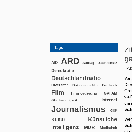
Tags
Zi
ge
ARD
AfD
Auftrag
Datenschutz
Pub
Demokratie
Deutschlandradio
Ver
Dem
Diversität
Dokumentarfilm
Facebook
Groß
Film
Filmförderung
GAFAM
wei
Internet
Glaubwürdigkeit
unre
Journalismus
Sich
KEF
Künstliche
We
Kultur
Sic
Intelligenz
MDR
Mediathek
die