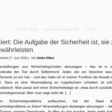
Medien-Blog
Veranstaltungskritik
Institut
tiert: Die Aufgabe der Sicherheit ist, sie
währleisten
liziert
27. Juni 2026
|
Von
Heiko Hilker
anstaltungen aus Sicherheitsgründen abzusagen – das ist in e
okratie der Tod durch Selbstmord. Jeder, der ein bisschen was
events zu tun hat – und das habe ich in meiner Funktion als Anwalt o
ß: Dass so eine Veranstaltung an Logistischem scheitert, ist schl
alistisch. Man passt sich einer Sicherheitslage an, etwa durch zusätzl
erheitspersonal. Aber man sagt nicht ab. […]
nn Sicherheitsprobleme auftauchen, hat der Staat di
herheitsprobleme zu lösen! Veranstaltungen deswegen abzusagen – das
 Erosion unserer Demokratie. Je öfter du das machst, desto mehr hat