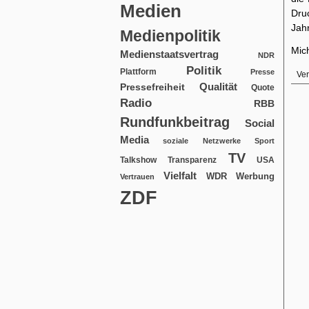
Medien
Dru
Jah
Medienpolitik
Mic
Medienstaatsvertrag
NDR
Politik
Plattform
Presse
Ver
Qualität
Pressefreiheit
Quote
Radio
RBB
Rundfunkbeitrag
Social
Media
soziale Netzwerke
Sport
TV
USA
Talkshow
Transparenz
Vielfalt
WDR
Werbung
Vertrauen
ZDF