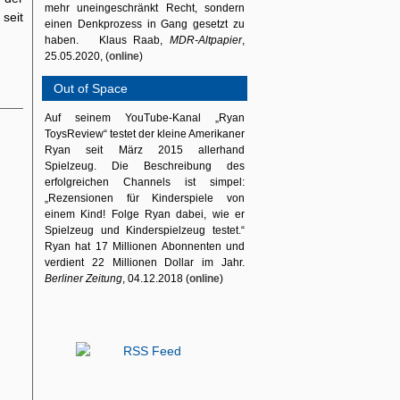
mehr uneingeschränkt Recht, sondern
seit
einen Denkprozess in Gang gesetzt zu
haben. Klaus Raab,
MDR-Altpapier
,
25.05.2020, (
online
)
Out of Space
Auf seinem YouTube-Kanal „Ryan
ToysReview“ testet der kleine Amerikaner
Ryan seit März 2015 allerhand
Spielzeug. Die Beschreibung des
erfolgreichen Channels ist simpel:
„Rezensionen für Kinderspiele von
einem Kind! Folge Ryan dabei, wie er
Spielzeug und Kinderspielzeug testet.“
Ryan hat 17 Millionen Abonnenten und
verdient 22 Millionen Dollar im Jahr.
Berliner Zeitung
, 04.12.2018 (
online
)