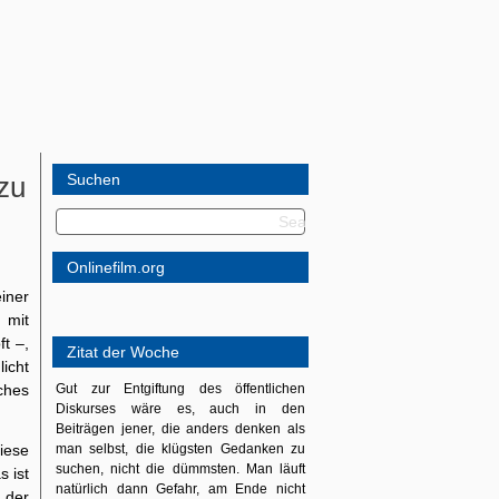
 zu
Suchen
Onlinefilm.org
iner
 mit
ft –,
Zitat der Woche
icht
iches
Gut zur Entgiftung des öffentlichen
Diskurses wäre es, auch in den
Beiträgen jener, die anders denken als
ese
man selbst, die klügsten Gedanken zu
suchen, nicht die dümmsten. Man läuft
 ist
natürlich dann Gefahr, am Ende nicht
 der