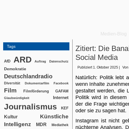
Medien-Blog
Tags
Zitiert: Die Bana
Social Media
ARD
AfD
Auftrag
Datenschutz
Publiziert
1. Oktober 2025
|
Von
Demokratie
Deutschlandradio
Natürlich: Politik leb
Diversität
wenn Inhalte zunehmen
Dokumentarfilm
Facebook
Film
gestaltet werden, die
Filmförderung
GAFAM
Politik wird in diesem 
Internet
Glaubwürdigkeit
der die Frage wichtiger
Journalismus
KEF
oder sie zu sagen hat.
Künstliche
Kultur
Instagram ist nicht ge
Intelligenz
MDR
Mediathek
nüchterne Analysen. D