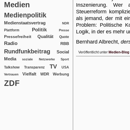
Medien
Inszenierung. Wer 
Steuerreform komplizi
Medienpolitik
als jemand, der mit e
Medienstaatsvertrag
NDR
Problem: Politische K
Politik
Plattform
Presse
Logik, in der es mehr u
Qualität
Pressefreiheit
Quote
Bernhard Albrecht,
der
Radio
RBB
Rundfunkbeitrag
Social
Veröffentlicht unter
Medien-Blog
Media
soziale Netzwerke
Sport
TV
USA
Talkshow
Transparenz
Vielfalt
WDR
Werbung
Vertrauen
ZDF