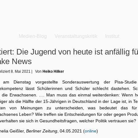
Medien-Blog
Veranstaltungskritik
Institut
tiert: Die Jugend von heute ist anfällig fü
ake News
liziert
8. Mai 2021
|
Von
Heiko Hilker
 am Dienstag vorgestellte Sonderauswertung der Pisa-Studi
ekompetenz lässt Schülerinnen und Schüler schlecht dastehen. Sc
d die Erwachsenen. …. Man muss das einmal weiterdenken: Wenn h
ger als die Hälfte der 15-Jährigen in Deutschland in der Lage ist, in T
ten von Meinungen zu unterscheiden, was bedeutet das für
achsenes Leben? Wie treffen sie Entscheidungen für oder gegen Produ
verhalten sie sich in Gesundheitsfragen, welcher Politik vertrauen sie?
nelia Geißler,
Berliner Zeitung
, 04.05.2021 (
online
)