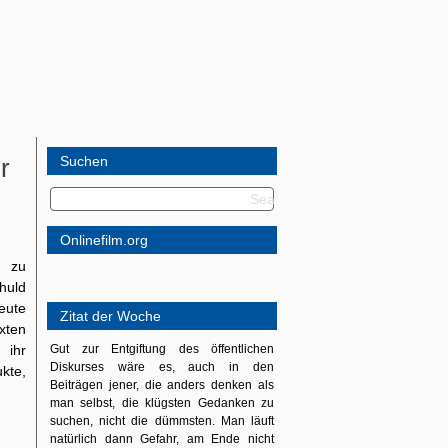
r
Suchen
Onlinefilm.org
e zu
huld
eute
Zitat der Woche
exten
 ihr
Gut zur Entgiftung des öffentlichen
Diskurses wäre es, auch in den
kte,
Beiträgen jener, die anders denken als
man selbst, die klügsten Gedanken zu
suchen, nicht die dümmsten. Man läuft
natürlich dann Gefahr, am Ende nicht