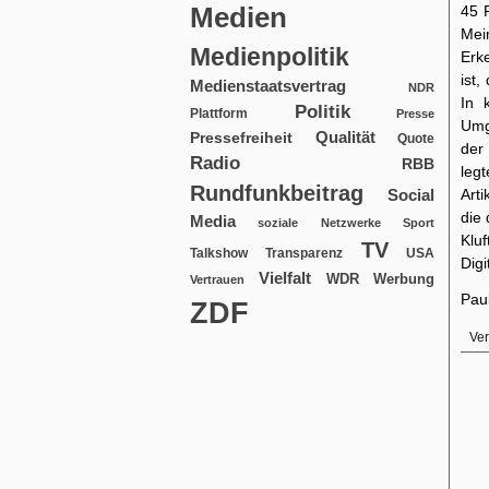
Medien
45 
Mei
Medienpolitik
Erk
ist,
Medienstaatsvertrag
NDR
In 
Politik
Plattform
Presse
Umg
Qualität
Pressefreiheit
Quote
der
Radio
RBB
leg
Rundfunkbeitrag
Social
Art
die 
Media
soziale Netzwerke
Sport
Klu
TV
USA
Talkshow
Transparenz
Dig
Vielfalt
WDR
Werbung
Vertrauen
Pau
ZDF
Ver