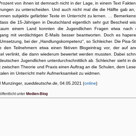
Prozent von ihnen ist demnach nicht in der Lage, in einem Text Fakten
nungen zu unterscheiden. Und auch nicht mal die die Hälfte gab an,
ennen subjektiv gefärbter Texte im Unterricht zu lernen. … Bemerkens
 dass die 15-Jährigen in Deutschland eigentlich sehr gut Bescheid wi
kaum einem Land konnten die Jugendlichen Fragen etwa nach
ang mit verdächtigen E-Mails besser beantworten. Doch es hapere
 Umsetzung, bei der „Handlungskompetenz“, so Schleicher. Die Pisa-St
te den Teilnehmern etwa einen fiktiven Blogeintrag vor, der auf an
ikel verlinkt, die dann wiederum bewertet werden mussten. Dabei schni
deutschen Jugendlichen unterdurchschnittlich ab. Schleicher sieht in d
ft zwischen Theorie und Praxis einen Auftrag an die Schulen, dem Lese
italen im Unterricht mehr Aufmerksamkeit zu widmen.
l Munzinger,
sueddeutsche.de
, 04.05.2021 (
online
)
öffentlicht unter
Medien-Blog