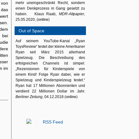
 von
mehr uneingeschränkt Recht, sondern
einen Denkprozess in Gang gesetzt zu
 das
haben. Klaus Raab,
MDR-Altpapier
,
wert
25.05.2020, (
online
)
ssen.
 dem
Out of Space
 bei
Auf seinem YouTube-Kanal „Ryan
udie
ToysReview“ testet der kleine Amerikaner
dere
Ryan seit März 2015 allerhand
tten
Spielzeug. Die Beschreibung des
ieser
erfolgreichen Channels ist simpel:
n im
„Rezensionen für Kinderspiele von
einem Kind! Folge Ryan dabei, wie er
Spielzeug und Kinderspielzeug testet.“
Ryan hat 17 Millionen Abonnenten und
verdient 22 Millionen Dollar im Jahr.
Berliner Zeitung
, 04.12.2018 (
online
)