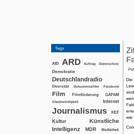
Tags
Zi
F
ARD
AfD
Auftrag
Datenschutz
Pub
Demokratie
Deutschlandradio
Die
Les
Diversität
Dokumentarfilm
Facebook
sin
Film
Filmförderung
GAFAM
weni
Internet
Glaubwürdigkeit
Fak
Journalismus
erw
KEF
wie 
Künstliche
Kultur
Cor
Intelligenz
MDR
Mediathek