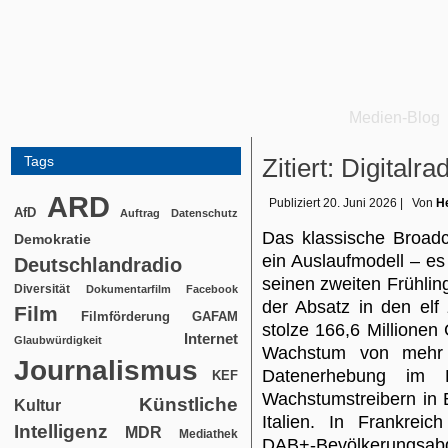
Medien-Blog
Tags
Zitiert: Digital
ARD
Publiziert
20. Juni 2026
|
Von
He
AfD
Auftrag
Datenschutz
Das klassische Broadc
Demokratie
ein Auslaufmodell – e
Deutschlandradio
seinen zweiten Frühlin
Diversität
Dokumentarfilm
Facebook
der Absatz in den elf
Film
Filmförderung
GAFAM
stolze 166,6 Millionen
Internet
Glaubwürdigkeit
Wachstum von mehr 
Journalismus
Datenerhebung im 
KEF
Wachstumstreibern in 
Künstliche
Kultur
Italien. In Frankreic
Intelligenz
MDR
Mediathek
DAB+-Bevölkerungsabde