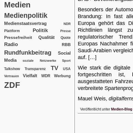
Medien
Besonders der Automoti
Medienpolitik
Brandung: In fast al
Europa gehört das Dig
Medienstaatsvertrag
NDR
Richtlinien längst z
Politik
Plattform
Presse
regulatorischer Tren
Qualität
Pressefreiheit
Quote
Europas Nachahmer fi
Radio
RBB
Saudi-Arabien verglei
Rundfunkbeitrag
Social
auf. […]
Media
soziale Netzwerke
Sport
TV
Wie stark die digitale
USA
Talkshow
Transparenz
fortgeschritten is
Vielfalt
WDR
Werbung
Vertrauen
ausgestatteten Fahrze
ZDF
verbreitete Spartenpro
Mauel Weis,
digitalfer
Veröffentlicht unter
Medien-Blog