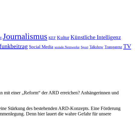
Journalismus
Künstliche Intelligenz
Kultur
t
KEF
funkbeitrag
TV
Social Media
Sport
Talkshow
Transparenz
soziale Netzwerke
man mit einer „Reform“ der ARD erreichen? Anhängerinnen und
 es eine Stärkung des bestehenden ARD-Konzepts. Eine Förderung
mmenlegung. Denn hier lauert die wahre Gefahr für unsere