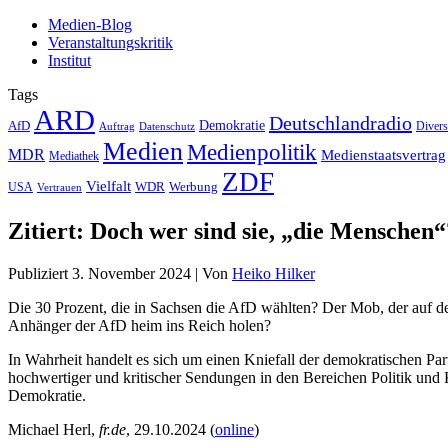
Medien-Blog
Veranstaltungskritik
Institut
Tags
ARD
Deutschlandradio
Demokratie
AfD
Auftrag
Datenschutz
Divers
Medien
Medienpolitik
MDR
Medienstaatsvertrag
Mediathek
ZDF
Vielfalt
Werbung
USA
WDR
Vertrauen
Zitiert: Doch wer sind sie, „die Menschen“
Publiziert
3. November 2024
|
Von
Heiko Hilker
Die 30 Prozent, die in Sachsen die AfD wählten? Der Mob, der auf 
Anhänger der AfD heim ins Reich holen?
In Wahrheit handelt es sich um einen Kniefall der demokratischen Pa
hochwertiger und kritischer Sendungen in den Bereichen Politik und
Demokratie.
Michael Herl,
fr.de
, 29.10.2024 (
online
)