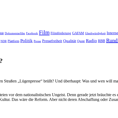
Film
Interne
Filmförderung
GAFAM
ität
Dokumentarfilm
Facebook
Glaubwürdigkeit
Rund
Politik
Radio
Qualität
Pressefreiheit
RBB
Quote
NDR
Plattform
Presse
?
den Straßen „Lügenpresse“ brüllt? Und überhaupt: Was und wen will 
rteien vor dem nationalistischen Ungeist. Denn gerade jetzt bräuchte
 Kultur. Das wäre die Reform. Aber nicht deren Abschaffung oder Zusa