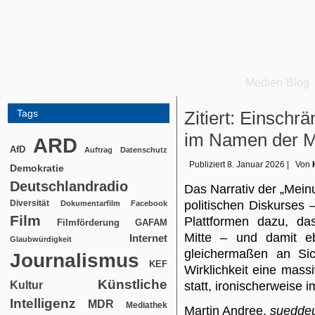
Medien-Blog
Tags
Zitiert: Einschr
im Namen der Me
ARD
AfD
Auftrag
Datenschutz
Publiziert
8. Januar 2026
|
Von
Demokratie
Deutschlandradio
Das Narrativ der „Meinu
Diversität
politischen Diskurses
Dokumentarfilm
Facebook
Film
Plattformen dazu, das
Filmförderung
GAFAM
Mitte – und damit e
Internet
Glaubwürdigkeit
gleichermaßen an Sich
Journalismus
KEF
Wirklichkeit eine mass
Künstliche
Kultur
statt, ironischerweise 
Intelligenz
MDR
Mediathek
Martin Andree,
sueddeu