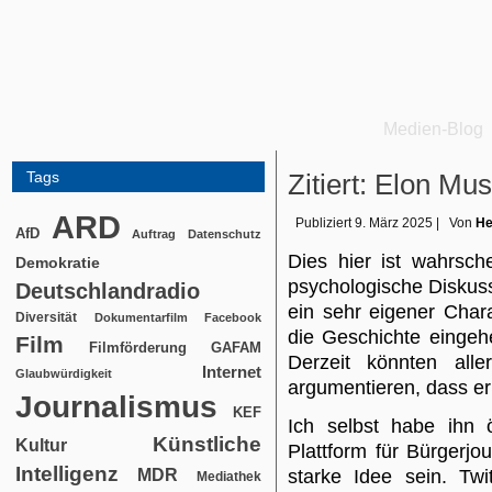
Medien-Blog
Tags
Zitiert: Elon Mu
ARD
Publiziert
9. März 2025
|
Von
He
AfD
Auftrag
Datenschutz
Dies hier ist wahrsche
Demokratie
psychologische Diskus
Deutschlandradio
ein sehr eigener Charak
Diversität
Dokumentarfilm
Facebook
die Geschichte eingeh
Film
Filmförderung
GAFAM
Derzeit könnten all
Internet
Glaubwürdigkeit
argumentieren, dass er
Journalismus
KEF
Ich selbst habe ihn ö
Künstliche
Kultur
Plattform für Bürgerj
Intelligenz
MDR
starke Idee sein. Twi
Mediathek