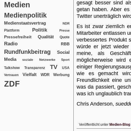
gesagt besser sind als
Medien
getan haben. Aber es 
Medienpolitik
Twitter unerträglich wir
Medienstaatsvertrag
NDR
Es ist zwar ziemlich e
Politik
Plattform
Presse
Mitarbeiter entlassen 
Qualität
Pressefreiheit
Quote
verbessertes Produkt s
Radio
RBB
würde er jetzt wieder
Rundfunkbeitrag
Social
meine, als Geschäf
Media
möglicherweise wird 
soziale Netzwerke
Sport
TV
einiger Regierungsaus
USA
Talkshow
Transparenz
wie es gemacht wird
Vielfalt
WDR
Werbung
Vertrauen
Freundlichkeit eine u
ZDF
was da passiert, geschi
was ich unglaublich trau
Chris Anderson,
suedd
Veröffentlicht unter
Medien-Blog