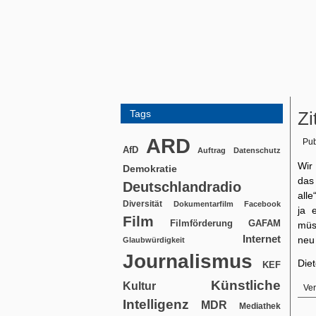
Tags
Zi
ARD
Pub
AfD
Auftrag
Datenschutz
Wir
Demokratie
das
Deutschlandradio
alle
Diversität
Dokumentarfilm
Facebook
ja 
Film
Filmförderung
GAFAM
müss
Internet
neu
Glaubwürdigkeit
Journalismus
Die
KEF
Künstliche
Kultur
Ver
Intelligenz
MDR
Mediathek