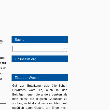
me
Suchen
uck,
Onlinefilm.org
 für
s ist
cht,
Zitat der Woche
ernt,
Gut zur Entgiftung des öffentlichen
Diskurses wäre es, auch in den
Beiträgen jener, die anders denken als
man selbst, die klügsten Gedanken zu
suchen, nicht die dümmsten. Man läuft
natürlich dann Gefahr, am Ende nicht