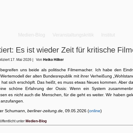
Medien-Blog
Veranstaltungskritik
Institut
tiert: Es ist wieder Zeit für kritische Fil
liziert
17. Mai 2026
|
Von
Heiko Hilker
 begreifen uns beide als politische Filmemacher. Ich habe den Eindr
 Wertemodell der alten Bundesrepublik mit ihrer Verheißung „Wohlstand
“ hat sich erschöpft. Das heißt, es muss etwas Neues kommen. Aber da
eine schöne Erfahrung der Ossis: Wenn ein System zusammenbri
en es nicht auch die Menschen, für die geht es weiter. Wir haben gel
 anzufangen.
ter Schumann,
berliner-zeitung.de
, 09.05.2026 (
online
)
öffentlicht unter
Medien-Blog