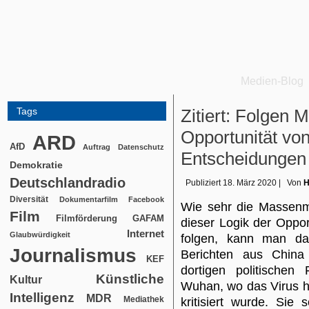
Medien-Blog
Tags
Zitiert: Folgen
Opportunität von
ARD
AfD
Auftrag
Datenschutz
Entscheidungen
Demokratie
Deutschlandradio
Publiziert
18. März 2020
|
Von
H
Diversität
Dokumentarfilm
Facebook
Wie sehr die Massenm
Film
Filmförderung
GAFAM
dieser Logik der Oppor
Internet
Glaubwürdigkeit
folgen, kann man da
Journalismus
Berichten aus China
KEF
dortigen politischen
Künstliche
Kultur
Wuhan, wo das Virus h
Intelligenz
MDR
Mediathek
kritisiert wurde. Sie s