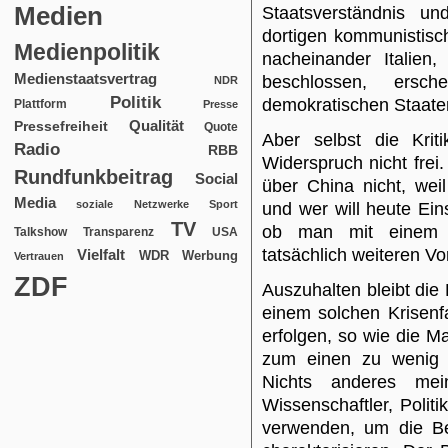
Medien
Staatsverständnis u
dortigen kommunistisc
Medienpolitik
nacheinander Italien,
Medienstaatsvertrag
beschlossen, ers
NDR
Politik
demokratischen Staaten
Plattform
Presse
Qualität
Pressefreiheit
Quote
Aber selbst die Krit
Radio
RBB
Widerspruch nicht frei
Rundfunkbeitrag
Social
über China nicht, wei
Media
soziale Netzwerke
Sport
und wer will heute Ei
TV
ob man mit einem N
USA
Talkshow
Transparenz
tatsächlich weiteren Vo
Vielfalt
WDR
Werbung
Vertrauen
ZDF
Auszuhalten bleibt die
einem solchen Krisenfa
erfolgen, so wie die M
zum einen zu wenig 
Nichts anderes mei
Wissenschaftler, Politi
verwenden, um die Be