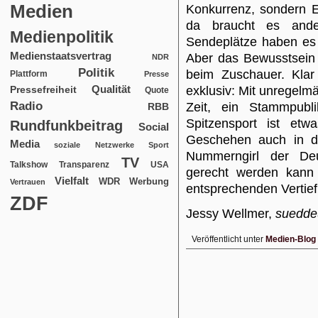
Medien
Konkurrenz, sondern E
da braucht es an
Medienpolitik
Sendeplätze haben es 
Medienstaatsvertrag
Aber das Bewusstsein 
NDR
Politik
beim Zuschauer. Klar 
Plattform
Presse
Qualität
exklusiv: Mit unregelm
Pressefreiheit
Quote
Radio
Zeit, ein Stammpubli
RBB
Spitzensport ist etw
Rundfunkbeitrag
Social
Geschehen auch in de
Media
soziale Netzwerke
Sport
Nummerngirl der Deu
TV
USA
Talkshow
Transparenz
gerecht werden kann 
Vielfalt
WDR
Werbung
Vertrauen
entsprechenden Vertiefu
ZDF
Jessy Wellmer,
suedde
Veröffentlicht unter
Medien-Blog