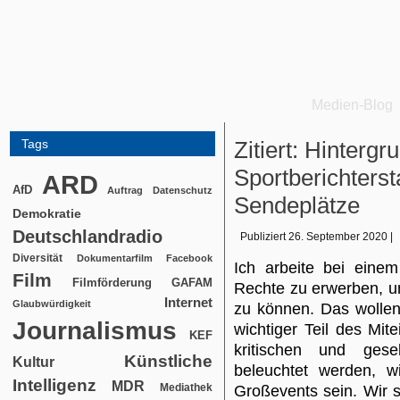
Medien-Blog
Tags
Zitiert: Hintergr
Sportberichters
ARD
AfD
Auftrag
Datenschutz
Sendeplätze
Demokratie
Deutschlandradio
Publiziert
26. September 2020
|
Diversität
Dokumentarfilm
Facebook
Ich arbeite bei einem
Film
Filmförderung
GAFAM
Rechte zu erwerben, um
Internet
Glaubwürdigkeit
zu können. Das wollen 
Journalismus
wichtiger Teil des Mi
KEF
kritischen und gesel
Künstliche
Kultur
beleuchtet werden, wi
Intelligenz
MDR
Mediathek
Großevents sein. Wir 