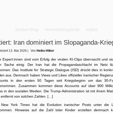
Medien-Blog
Veranstaltungskritik
Institut
tiert: Iran dominiert im Slopaganda-Krie
liziert
13. Mai 2026
|
Von
Heiko Hilker
e Expert:innen sind vom Erfolg der viralen KI-Clips überrascht und si
er Sache einig: Der Iran hat die Propagandaschlacht im Netz lä
nnen. Das Institute for Strategic Dialogue (ISD) drückt dies in konk
len aus. Demnach haben Views und Likes offizieller iranischer Regieru
ounts in den ersten 50 Tagen seit Kriegsbeginn um das 30-F
enommen. Zusammen kommen diese Accounts auf über 900 Milli
s in den sozialen Medien. Die Trump-Administration ist mit ihrem Mat
 entfernt von solchen Zahlen. […]
 New York Times hat die Evolution iranischer Posts unter die 
ommen. Hinweise auf die Zahl toter Kinder erzielten demnach k