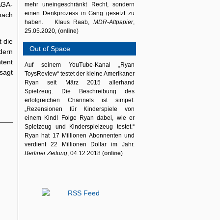
AGA-
mehr uneingeschränkt Recht, sondern
einen Denkprozess in Gang gesetzt zu
nach
haben. Klaus Raab,
MDR-Altpapier
,
25.05.2020, (
online
)
 die
Out of Space
ndern
tent
Auf seinem YouTube-Kanal „Ryan
sagt
ToysReview“ testet der kleine Amerikaner
Ryan seit März 2015 allerhand
Spielzeug. Die Beschreibung des
erfolgreichen Channels ist simpel:
„Rezensionen für Kinderspiele von
einem Kind! Folge Ryan dabei, wie er
Spielzeug und Kinderspielzeug testet.“
Ryan hat 17 Millionen Abonnenten und
verdient 22 Millionen Dollar im Jahr.
Berliner Zeitung
, 04.12.2018 (
online
)