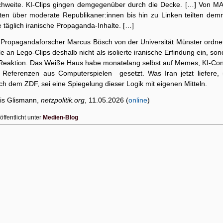
chweite. KI-Clips gingen demgegenüber durch die Decke. […] Von M
ten über moderate Republikaner:innen bis hin zu Linken teilten dem
e täglich iranische Propaganda-Inhalte. […]
 Propagandaforscher Marcus Bösch von der Universität Münster ordnet
e an Lego-Clips deshalb nicht als isolierte iranische Erfindung ein, so
 Reaktion. Das Weiße Haus habe monatelang selbst auf Memes, KI-Con
 Referenzen aus Computerspielen gesetzt. Was Iran jetzt liefere, 
h dem ZDF, sei eine Spiegelung dieser Logik mit eigenen Mitteln.
is Glismann,
netzpolitik.org
, 11.05.2026 (
online
)
öffentlicht unter
Medien-Blog