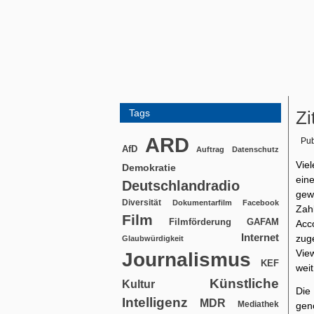
Tags
Zi
ARD
Pub
AfD
Auftrag
Datenschutz
Viel
Demokratie
ein
Deutschlandradio
gewo
Diversität
Dokumentarfilm
Facebook
Zah
Film
Filmförderung
GAFAM
Acc
Internet
zug
Glaubwürdigkeit
View
Journalismus
KEF
weit
Künstliche
Kultur
Die
Intelligenz
MDR
Mediathek
gen