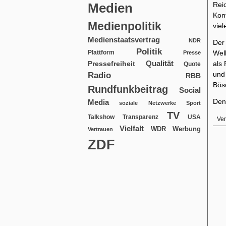
Rei
Medien
Kon
Medienpolitik
viel
Medienstaatsvertrag
NDR
Der
Politik
Plattform
Well
Presse
Qualität
als
Pressefreiheit
Quote
und
Radio
RBB
Bösc
Rundfunkbeitrag
Social
Den
Media
soziale Netzwerke
Sport
TV
USA
Talkshow
Transparenz
Ver
Vielfalt
WDR
Werbung
Vertrauen
ZDF