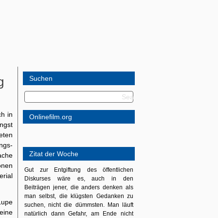
g
Suchen
ch in
Onlinefilm.org
ngst
reten
ngs-
Zitat der Woche
ache
onen
Gut zur Entgiftung des öffentlichen
erial
Diskurses wäre es, auch in den
Beiträgen jener, die anders denken als
man selbst, die klügsten Gedanken zu
Lupe
suchen, nicht die dümmsten. Man läuft
eine
natürlich dann Gefahr, am Ende nicht