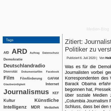
Medien-Blog
Tags
Zitiert: Journali
Politiker zu ver
ARD
AfD
Auftrag
Datenschutz
Publiziert
6. Juli 2020
|
Von
Hei
Demokratie
Deutschlandradio
Was es für die Demok
Diversität
Journalisten vorbei 
Dokumentarfilm
Facebook
Film
Korrespondenten des 
Filmförderung
GAFAM
Barack Obama erfah
Internet
Glaubwürdigkeit
begonnen hat, Pressek
Journalismus
KEF
über soziale Medien
Künstliche
Kultur
„Columbia Journalism 
Schluss, dass bei den
Intelligenz
MDR
Mediathek