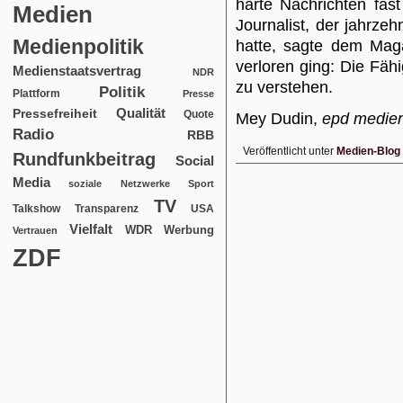
harte Nachrichten fas
Medien
Journalist, der jahrze
Medienpolitik
hatte, sagte dem Mag
verloren ging: Die Fähi
Medienstaatsvertrag
NDR
zu verstehen.
Politik
Plattform
Presse
Qualität
Pressefreiheit
Quote
Mey Dudin,
epd medie
Radio
RBB
Veröffentlicht unter
Medien-Blog
Rundfunkbeitrag
Social
Media
soziale Netzwerke
Sport
TV
USA
Talkshow
Transparenz
Vielfalt
WDR
Werbung
Vertrauen
ZDF