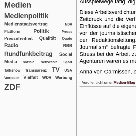
Ausspielwege tätig, dig
Medien
Diese Arbeitsverdichtu
Medienpolitik
Zeitdruck und die Ver
Medienstaatsvertrag
NDR
Einflüsse auf die eig
Politik
Plattform
Presse
vor der journalistisc
Qualität
Pressefreiheit
Quote
der Redaktionsleitun
Radio
RBB
Journalism“ befragte 
Rundfunkbeitrag
Stress bei der Arbeit z
Social
Agenturen waren es me
Media
soziale Netzwerke
Sport
TV
USA
Talkshow
Transparenz
Anna von Garmissen,
Vielfalt
WDR
Werbung
Vertrauen
Veröffentlicht unter
Medien-Blog
ZDF