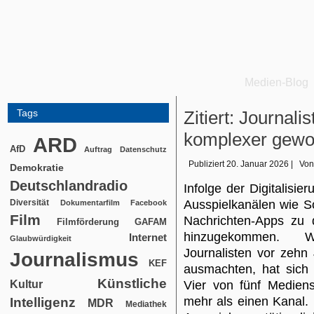
Medien-Blog
Tags
Zitiert: Journalis
komplexer gewo
ARD
AfD
Auftrag
Datenschutz
Publiziert
20. Januar 2026
|
Von
Demokratie
Deutschlandradio
Infolge der Digitalisier
Diversität
Ausspielkanälen wie S
Dokumentarfilm
Facebook
Film
Nachrichten-Apps zu d
Filmförderung
GAFAM
hinzugekommen. W
Internet
Glaubwürdigkeit
Journalisten vor zehn
Journalismus
KEF
ausmachten, hat sich 
Künstliche
Kultur
Vier von fünf Medien
mehr als einen Kanal. I
Intelligenz
MDR
Mediathek