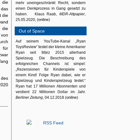
 die
mehr uneingeschränkt Recht, sondern
t das
einen Denkprozess in Gang gesetzt zu
haben. Klaus Raab,
MDR-Altpapier
,
t die
25.05.2020, (
online
)
wand
 die
Out of Space
 von
urch
Auf seinem YouTube-Kanal „Ryan
ToysReview“ testet der kleine Amerikaner
 für
Ryan seit März 2015 allerhand
zwar
Spielzeug. Die Beschreibung des
fang
erfolgreichen Channels ist simpel:
„Rezensionen für Kinderspiele von
einem Kind! Folge Ryan dabei, wie er
g des
Spielzeug und Kinderspielzeug testet.“
2020
Ryan hat 17 Millionen Abonnenten und
verdient 22 Millionen Dollar im Jahr.
Berliner Zeitung
, 04.12.2018 (
online
)