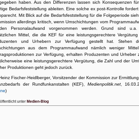
gegeben haben. Aus den Differenzen lassen sich Konsequenzen für
tige Bedarfsfeststellung ableiten. Eine solche ex post-Kontrolle forder
parecht. Mit Blick auf die Bedarfsfeststellung für die Folgeperiode sieh
mission allerdings kritisch, wenn Umschichtungen vom Programmauf
den Personalaufwand vorgenommen werden. Grund sind u.a.
ätzlichen Mittel, die die KEF für eine leistungsgerechtere Vergütung
duzenten und Urhebern zur Verfügung gestellt hat. Stehen d
chichtungen aus dem Programmaufwand nämlich weniger Mittel
tragsproduktionen zur Verfügung, erhalten Produzenten und Urheber 
licherweise eine leistungsgerechtere Vergütung, die Zahl und der Um
cher Produktionen geht jedoch zurück.
Heinz Fischer-Heidlberger, Vorsitzender der Kommission zur Ermittlun
anzbedarfs der Rundfunkanstalten (KEF),
Medienpolitik.net
, 16.03.
ine
)
öffentlicht unter
Medien-Blog