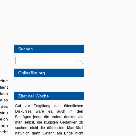
Suchen
Onlinefilm.org
eine
ient
doch
Zitat der Woche
also
 des
Gut zur Entgiftung des öffentlichen
Diskurses wäre es, auch in den
sion
Beiträgen jener, die anders denken als
eich
man selbst, die klügsten Gedanken zu
enen
suchen, nicht die dümmsten. Man läuft
mehr
natürlich dann Gefahr, am Ende nicht