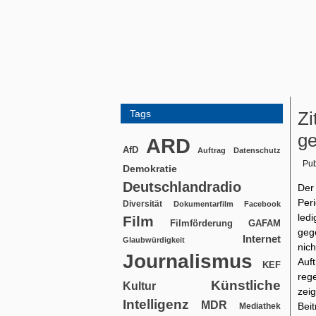
Tags
Zi
ge
ARD
AfD
Auftrag
Datenschutz
Pub
Demokratie
Deutschlandradio
Der
Per
Diversität
Dokumentarfilm
Facebook
led
Film
Filmförderung
GAFAM
geg
Internet
Glaubwürdigkeit
nic
Journalismus
Auf
KEF
reg
Künstliche
Kultur
zei
Intelligenz
MDR
Bei
Mediathek