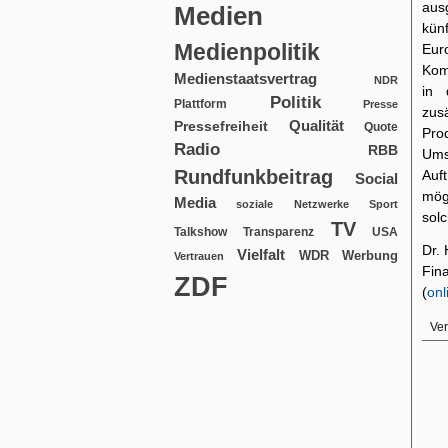
aus
Medien
künf
Medienpolitik
Euro
Kom
Medienstaatsvertrag
NDR
in 
Politik
Plattform
Presse
zus
Qualität
Pressefreiheit
Quote
Pro
Radio
RBB
Ums
Rundfunkbeitrag
Auf
Social
mög
Media
soziale Netzwerke
Sport
sol
TV
USA
Talkshow
Transparenz
Dr. 
Vielfalt
WDR
Werbung
Vertrauen
Fin
ZDF
(
onl
Ver