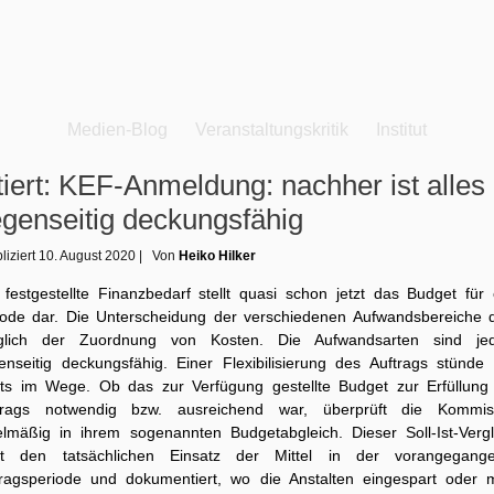
Medien-Blog
Veranstaltungskritik
Institut
tiert: KEF-Anmeldung: nachher ist alles
genseitig deckungsfähig
liziert
10. August 2020
|
Von
Heiko Hilker
 festgestellte Finanzbedarf stellt quasi schon jetzt das Budget für 
iode dar. Die Unterscheidung der verschiedenen Aufwandsbereiche d
iglich der Zuordnung von Kosten. Die Aufwandsarten sind je
enseitig deckungsfähig. Einer Flexibilisierung des Auftrags stünde 
hts im Wege. Ob das zur Verfügung gestellte Budget zur Erfüllung
trags notwendig bzw. ausreichend war, überprüft die Kommis
elmäßig in ihrem sogenannten Budgetabgleich. Dieser Soll-Ist-Vergl
gt den tatsächlichen Einsatz der Mittel in der vorangegang
tragsperiode und dokumentiert, wo die Anstalten eingespart oder 