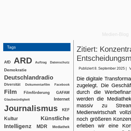
Medien-Blog
Tags
Zitiert: Konzent
Entscheidungsm
ARD
AfD
Auftrag
Datenschutz
Publiziert
8. September 2025
|
Demokratie
Deutschlandradio
Die digitale Transform
Diversität
zugelegt. Die Geschäf
Dokumentarfilm
Facebook
Film
durch die Werbefina
Filmförderung
GAFAM
werden die Mediathek
Internet
Glaubwürdigkeit
massiv zu Stream
Journalismus
KEF
Medienwirtschaft voll
Künstliche
Kultur
noch größeren Konzer
erleben wir eine Kon
Intelligenz
MDR
Mediathek