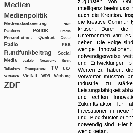
zugunsten von Online
Medien
Intelligenz beeinflusst
Medienpolitik
auch die Kreation. Ins
die kreative Communit
Medienstaatsvertrag
NDR
kritisch. Durch di
Politik
Plattform
Presse
Unternehmen wird es 
Qualität
Pressefreiheit
Quote
geben. Die Folge sin
Radio
RBB
wenige Innovationen
Rundfunkbeitrag
Social
notwendigerweise weit
Media
soziale Netzwerke
Sport
und Entwicklungen b
TV
USA
Werten zu haben, die 
Talkshow
Transparenz
Vielfalt
WDR
Werbung
Verwerter müssten län
Vertrauen
ZDF
Industrie zu stärk
Leistungsfähigkeit abh
und echten Innovati
Zukunftsfaktor für 
Investitionen in neue
und Blockbuster-orien
notwendig sind. Hier 
wenig getan.