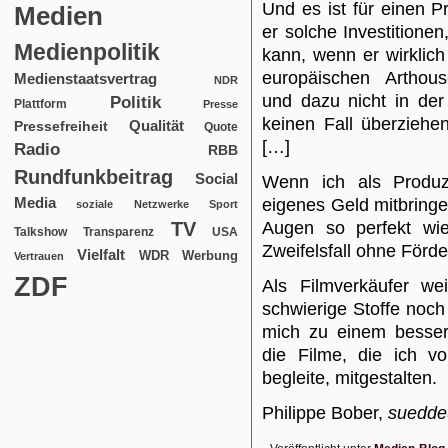
Und es ist für einen 
Medien
er solche Investitionen
Medienpolitik
kann, wenn er wirklich
europäischen Arthouse
Medienstaatsvertrag
NDR
und dazu nicht in der
Politik
Plattform
Presse
keinen Fall überziehe
Qualität
Pressefreiheit
Quote
[…]
Radio
RBB
Rundfunkbeitrag
Social
Wenn ich als Produz
Media
eigenes Geld mitbringen
soziale Netzwerke
Sport
TV
Augen so perfekt wie
USA
Talkshow
Transparenz
Zweifelsfall ohne För
Vielfalt
WDR
Werbung
Vertrauen
ZDF
Als Filmverkäufer we
schwierige Stoffe noc
mich zu einem besser
die Filme, die ich v
begleite, mitgestalten.
Philippe Bober,
suedde