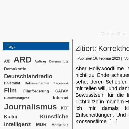
Medien-Blog
Tags
Zitiert: Korrekthe
ARD
Publiziert
16. Februar 2023
|
Vo
AfD
Auftrag
Datenschutz
Aber Hollywoodfilme l
Demokratie
nicht zu Ende schaue
Deutschlandradio
sehe, deren Schöpfer 
Diversität
Dokumentarfilm
Facebook
mir teilen will, und d
Film
Filmförderung
GAFAM
Bewusstsein für die 
Internet
Glaubwürdigkeit
Lichtblitze in meinem 
Journalismus
ich mir damals kl
KEF
Entscheidungen. Und d
Künstliche
Kultur
Konsensfilme. […]
Intelligenz
MDR
Mediathek