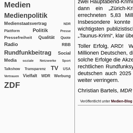
zwei Hauptabend-Krimi
Medien
dann ein „Zürich-Kr
Medienpolitik
errechneten 5,83 Mil
Insbesondere konnte
Medienstaatsvertrag
NDR
wichtigsten publizist
Politik
Plattform
Presse
„Taunus-Krimi“, klar üb
Qualität
Pressefreiheit
Quote
Radio
RBB
Toller Erfolg, ARD! W
Rundfunkbeitrag
Millionen Deutschen, d
Social
solche Erfolge die Akze
Media
soziale Netzwerke
Sport
rechtlichen Rundfunks
TV
USA
Talkshow
Transparenz
deutschen auch 2025 
Vielfalt
WDR
Werbung
Vertrauen
weiter verringern.
ZDF
Christian Bartels,
MDR 
Veröffentlicht unter
Medien-Blog