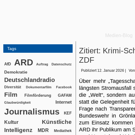
Medien-Blog
Tags
Zitiert: Krimi-
ZDF
ARD
AfD
Auftrag
Datenschutz
Publiziert
12. Januar 2026
|
Von
Demokratie
Deutschlandradio
Über mehr „Tagesschau
Diversität
längsten Stromausfall 
Dokumentarfilm
Facebook
Film
die „Welt“, sondern a
Filmförderung
GAFAM
statt die Gelegenheit 
Internet
Glaubwürdigkeit
Frage nach Transparenz
Journalismus
KEF
Bundeswehr in Grönla
Künstliche
Kultur
zum Einsatz kommen k
ARD ihr Publikum am 
Intelligenz
MDR
Mediathek