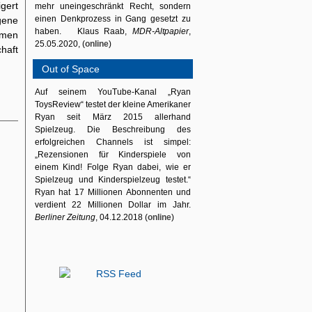
gert
mehr uneingeschränkt Recht, sondern
einen Denkprozess in Gang gesetzt zu
igene
haben. Klaus Raab,
MDR-Altpapier
,
emen
25.05.2020, (
online
)
haft
Out of Space
Auf seinem YouTube-Kanal „Ryan
ToysReview“ testet der kleine Amerikaner
Ryan seit März 2015 allerhand
Spielzeug. Die Beschreibung des
erfolgreichen Channels ist simpel:
„Rezensionen für Kinderspiele von
einem Kind! Folge Ryan dabei, wie er
Spielzeug und Kinderspielzeug testet.“
Ryan hat 17 Millionen Abonnenten und
verdient 22 Millionen Dollar im Jahr.
Berliner Zeitung
, 04.12.2018 (
online
)