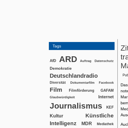
Tags
Zi
tr
ARD
AfD
Auftrag
Datenschutz
Ma
Demokratie
Deutschlandradio
Pub
Diversität
Dokumentarfilm
Facebook
Das
Film
Filmförderung
GAFAM
not
Internet
Mar
Glaubwürdigkeit
bem
Journalismus
KEF
Med
Künstliche
Aus
Kultur
Intelligenz
MDR
Mediathek
Auc