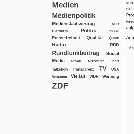
von
Medien
sich
Medienpolitik
Pro
Fre
Medienstaatsvertrag
NDR
aufg
Politik
Plattform
Presse
Qualität
Arm
Pressefreiheit
Quote
Radio
RBB
Ver
Rundfunkbeitrag
Social
Media
soziale Netzwerke
Sport
TV
USA
Talkshow
Transparenz
Vielfalt
WDR
Werbung
Vertrauen
ZDF