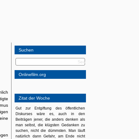
Suchen
Onlinefilm.org
lich
Zitat der Woche
igte
smus
Gut zur Entgiftung des öffentlichen
igen
Diskurses wäre es, auch in den
eine
Beiträgen jener, die anders denken als
man selbst, die klügsten Gedanken zu
suchen, nicht die dümmsten. Man läuft
ngen
natürlich dann Gefahr, am Ende nicht