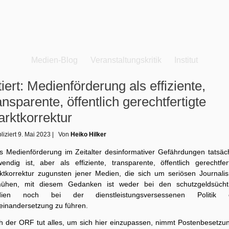
Medien-Blog
Veranstaltungskritik
Institut
tiert: Medienförderung als effiziente,
ansparente, öffentlich gerechtfertigte
rktkorrektur
liziert
9. Mai 2023
|
Von
Heiko Hilker
s Medienförderung im Zeitalter desinformativer Gefährdungen tatsäch
wendig ist, aber als effiziente, transparente, öffentlich gerechtfert
ktkorrektur zugunsten jener Medien, die sich um seriösen Journali
ühen, mit diesem Gedanken ist weder bei den schutzgeldsücht
ien noch bei der dienstleistungsversessenen Politik 
einandersetzung zu führen.
h der ORF tut alles, um sich hier einzupassen, nimmt Postenbesetzu