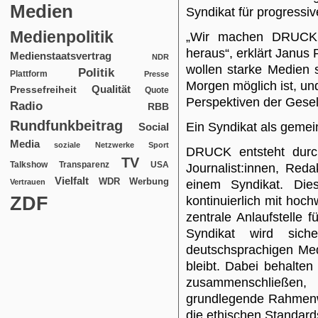
Medien
Syndikat für progressi
Medienpolitik
„Wir machen DRUCK a
heraus“, erklärt Janus
Medienstaatsvertrag
NDR
wollen starke Medien 
Politik
Plattform
Presse
Morgen möglich ist, un
Qualität
Pressefreiheit
Quote
Perspektiven der Gesell
Radio
RBB
Rundfunkbeitrag
Ein Syndikat als gem
Social
Media
soziale Netzwerke
Sport
DRUCK entsteht durc
TV
USA
Talkshow
Transparenz
Journalist:innen, Red
Vielfalt
WDR
Werbung
Vertrauen
einem Syndikat. Dies
ZDF
kontinuierlich mit hoch
zentrale Anlaufstelle f
Syndikat wird siche
deutschsprachigen Med
bleibt. Dabei behalten 
zusammenschließen, 
grundlegende Rahmenw
die ethischen Standar