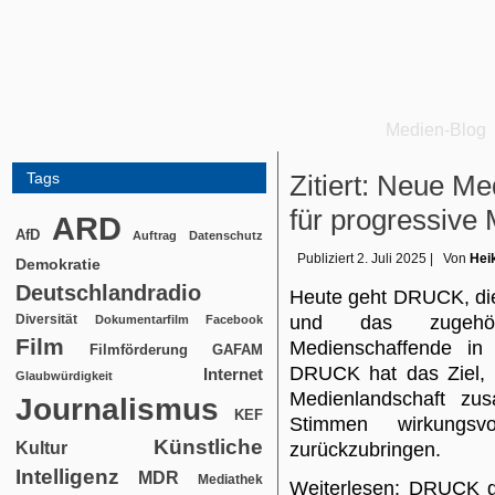
Medien-Blog
Tags
Zitiert: Neue Me
für progressive
ARD
AfD
Auftrag
Datenschutz
Publiziert
2. Juli 2025
|
Von
Hei
Demokratie
Deutschlandradio
Heute geht DRUCK, die
Diversität
und das zugehör
Dokumentarfilm
Facebook
Film
Medienschaffende in 
Filmförderung
GAFAM
DRUCK hat das Ziel, e
Internet
Glaubwürdigkeit
Medienlandschaft zu
Journalismus
KEF
Stimmen wirkungsv
Künstliche
Kultur
zurückzubringen.
Intelligenz
MDR
Mediathek
Weiterlesen: DRUCK g