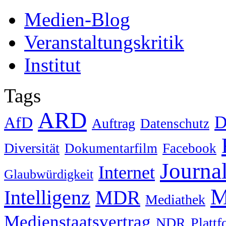
Medien-Blog
Veranstaltungskritik
Institut
Tags
ARD
D
AfD
Auftrag
Datenschutz
Diversität
Dokumentarfilm
Facebook
Journa
Internet
Glaubwürdigkeit
M
Intelligenz
MDR
Mediathek
Medienstaatsvertrag
NDR
Platt