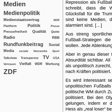
Repression als Fußbal
Medien
schreibt, dass die
Medienpolitik
Glücksfall für die Tr
sind keine Medien, d
Medienstaatsvertrag
NDR
alarmiert sind. […]
Politik
Plattform
Presse
Qualität
Pressefreiheit
Quote
Aus streng sportliche
Radio
RBB
Fußball-Strategen di
Rundfunkbeitrag
Social
wollen. Jede Ablenkung
Media
soziale Netzwerke
Sport
Aber in genau dieser 
TV
USA
Talkshow
Transparenz
Absurdität sichtbar. Al
Vielfalt
WDR
Werbung
Vertrauen
als unpolitisch zurecht
ZDF
nach Kräften politisiert
Es wird interessant s
unpolitischen Fußball
politische WM durch Z
politisiert. Bei den 
gelungen, indem er d
Hess als „real loser“ b