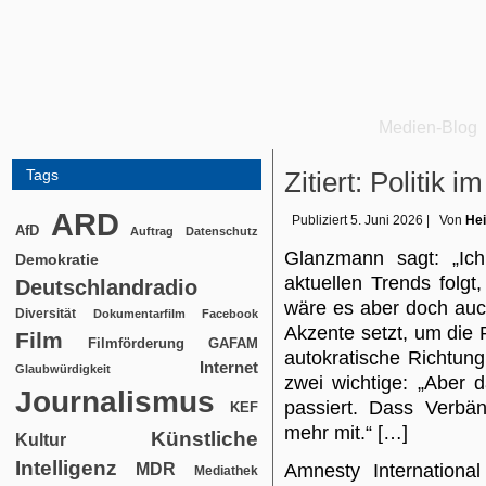
Medien-Blog
Tags
Zitiert: Politik i
ARD
Publiziert
5. Juni 2026
|
Von
Hei
AfD
Auftrag
Datenschutz
Glanzmann sagt: „Ic
Demokratie
aktuellen Trends folgt
Deutschlandradio
wäre es aber doch auc
Diversität
Dokumentarfilm
Facebook
Akzente setzt, um die P
Film
Filmförderung
GAFAM
autokratische Richtun
Internet
Glaubwürdigkeit
zwei wichtige: „Aber 
Journalismus
passiert. Dass Verbä
KEF
mehr mit.“ […]
Künstliche
Kultur
Intelligenz
MDR
Amnesty Internationa
Mediathek