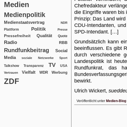
Medien
Chefredakteur verlänger
die Eingriffe waren bis
Medienpolitik
Prinzip: Das Land wird 
Medienstaatsvertrag
NDR
CDU-Intendanten, und
Politik
Plattform
Presse
SPD-Intendant. […]
Qualität
Pressefreiheit
Quote
Grundsätzlich kann ein
Radio
RBB
beeinflussen. Es gibt R
Rundfunkbeitrag
Social
durch verschiedene ge
Media
soziale Netzwerke
Sport
Landespolitik ist heu
TV
USA
Talkshow
Transparenz
Rundfunkrat, das h
Vielfalt
WDR
Werbung
Vertrauen
Bundesverfassungsger
ZDF
bewirkt.
Ulrich Wickert,
sueddeu
Veröffentlicht unter
Medien-Blog