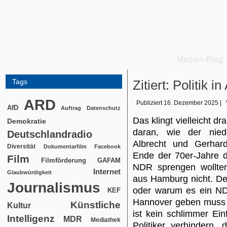
Medien-Blog
Tags
Zitiert: Politik
ARD
Publiziert
16. Dezember 2025
|
AfD
Auftrag
Datenschutz
Das klingt vielleicht d
Demokratie
daran, wie der niede
Deutschlandradio
Albrecht und Gerhard
Diversität
Dokumentarfilm
Facebook
Ende der 70er-Jahre d
Film
Filmförderung
GAFAM
NDR sprengen wollten
Internet
Glaubwürdigkeit
aus Hamburg nicht. D
Journalismus
oder warum es ein ND
KEF
Hannover geben muss – d
Künstliche
Kultur
ist kein schlimmer Ei
Intelligenz
MDR
Mediathek
Politiker verhindern