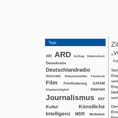
Tags
Zi
„v
ARD
AfD
Auftrag
Datenschutz
Pub
Demokratie
Deutschlandradio
Sac
Emp
Diversität
Dokumentarfilm
Facebook
ver
Film
Filmförderung
GAFAM
Emp
Internet
Glaubwürdigkeit
ble
Journalismus
rech
KEF
Künstliche
Dar
Kultur
Erm
Intelligenz
MDR
Mediathek
Ein