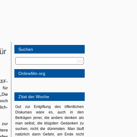
ür
Suchen
Onlinefilm.org
KEF-
 für
„Die
Zitat der Woche
noch
ich-
Gut zur Entgiftung des öffentlichen
Diskurses wäre es, auch in den
Beiträgen jener, die anders denken als
 zur
man selbst, die klügsten Gedanken zu
suchen, nicht die dümmsten. Man läuft
tere
natürlich dann Gefahr, am Ende nicht
lles