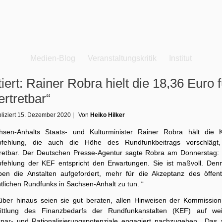
Medien-Blog
Veranstaltungskritik
Institut
tiert: Rainer Robra hielt die 18,36 Euro f
ertretbar“
liziert
15. Dezember 2020
|
Von
Heiko Hilker
hsen-Anhalts Staats- und Kulturminister Rainer Robra hält die 
fehlung, die auch die Höhe des Rundfunkbeitrags vorschlägt,
tretbar. Der Deutschen Presse-Agentur sagte Robra am Donnerstag: 
fehlung der KEF entspricht den Erwartungen. Sie ist maßvoll. Den
iben die Anstalten aufgefordert, mehr für die Akzeptanz des öffentl
tlichen Rundfunks in Sachsen-Anhalt zu tun. “
über hinaus seien sie gut beraten, allen Hinweisen der Kommission
ittlung des Finanzbedarfs der Rundfunkanstalten (KEF) auf wei
spar- und Rationalisierungspotenziale engagiert nachzugehen. „Das a