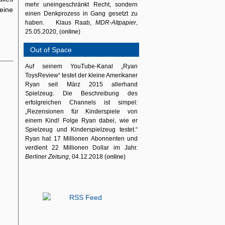
mehr uneingeschränkt Recht, sondern
eine
einen Denkprozess in Gang gesetzt zu
haben. Klaus Raab,
MDR-Altpapier
,
25.05.2020, (
online
)
Out of Space
Auf seinem YouTube-Kanal „Ryan
ToysReview“ testet der kleine Amerikaner
Ryan seit März 2015 allerhand
Spielzeug. Die Beschreibung des
erfolgreichen Channels ist simpel:
„Rezensionen für Kinderspiele von
einem Kind! Folge Ryan dabei, wie er
Spielzeug und Kinderspielzeug testet.“
Ryan hat 17 Millionen Abonnenten und
verdient 22 Millionen Dollar im Jahr.
Berliner Zeitung
, 04.12.2018 (
online
)