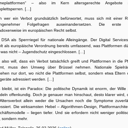
ineplattformen“ – also im Kern altersgerechte Angebote s
plettsperren. […]
h wer ein Verbot grundsätzlich befürwortet, muss sich mit einer R
ngenehmer Folgefragen auseinandersetzen. Die erste l
adoxerweise im europäischen Recht selbst.
 DSA als Sperrriegel für nationale Alleingänge. Der Digital Services
elt als europäische Verordnung bereits umfassend, was Plattformen dü
 was nicht – Jugendschutz eingeschlossen. […]
also will, dass ein Verbot tatsächlich greift und Plattformen in die Pf
mt, muss den Umweg über Brüssel nehmen. Nationale Spielr
tehen nur dort, wo nicht die Plattformen selbst, sondern etwa Eltern 
geräte adressiert werden. […]
 bleibt, ist ein Paradox: Die politische Dynamik ist enorm, der Wille
deln offenkundig. Doch je genauer man hinschaut, desto klarer wird, 
 Altersverbot allein weder die Ursachen noch die Symptome zuverlä
ssiert. Die wirksamsten Hebel – Algorithmen-Design, Plattformarchite
häftsmodelle – liegen tiefer. Und sie erfordern nicht weniger politi
, sondern mehr.