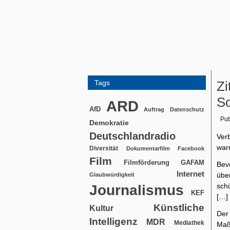
Tags
Zi
So
ARD
AfD
Auftrag
Datenschutz
Pub
Demokratie
Deutschlandradio
Verb
war
Diversität
Dokumentarfilm
Facebook
Film
Filmförderung
GAFAM
Bevo
Internet
übe
Glaubwürdigkeit
schü
Journalismus
KEF
[…]
Künstliche
Kultur
Der
Intelligenz
MDR
Mediathek
Maß