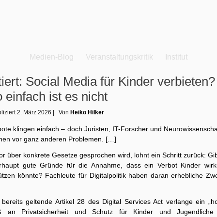
Medien-Blog
Veranstaltungskritik
Institut
tiert: Social Media für Kinder verbieten?
 einfach ist es nicht
liziert
2. März 2026
|
Von
Heiko Hilker
ote klingen einfach – doch Juristen, IT-Forscher und Neurowissenscha
nen vor ganz anderen Problemen. […]
r über konkrete Gesetze gesprochen wird, lohnt ein Schritt zurück: Gi
rhaupt gute Gründe für die Annahme, dass ein Verbot Kinder wir
tzen könnte? Fachleute für Digitalpolitik haben daran erhebliche Zwe
 bereits geltende Artikel 28 des Digital Services Act verlange ein „h
 an Privatsicherheit und Schutz für Kinder und Jugendliche