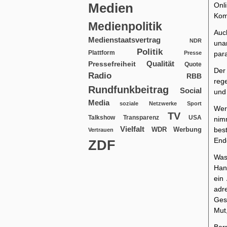
Medien
Onl
Kom
Medienpolitik
Auc
Medienstaatsvertrag
NDR
una
Politik
Plattform
Presse
par
Qualität
Pressefreiheit
Quote
Der
Radio
RBB
reg
Rundfunkbeitrag
Social
und
Media
soziale Netzwerke
Sport
Wer 
TV
USA
Talkshow
Transparenz
nim
Vielfalt
WDR
Werbung
bes
Vertrauen
End
ZDF
Was
Han
ein
adre
Gesc
Mut