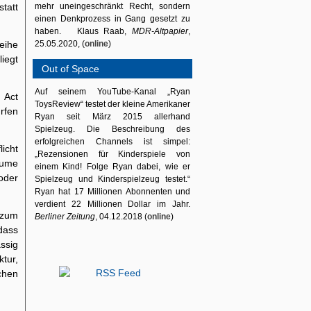
tatt
mehr uneingeschränkt Recht, sondern
einen Denkprozess in Gang gesetzt zu
haben. Klaus Raab,
MDR-Altpapier
,
eihe
25.05.2020, (
online
)
iegt
Out of Space
Auf seinem YouTube-Kanal „Ryan
 Act
ToysReview“ testet der kleine Amerikaner
rfen
Ryan seit März 2015 allerhand
Spielzeug. Die Beschreibung des
erfolgreichen Channels ist simpel:
licht
„Rezensionen für Kinderspiele von
äume
einem Kind! Folge Ryan dabei, wie er
oder
Spielzeug und Kinderspielzeug testet.“
Ryan hat 17 Millionen Abonnenten und
verdient 22 Millionen Dollar im Jahr.
 zum
Berliner Zeitung
, 04.12.2018 (
online
)
dass
ssig
ktur,
schen