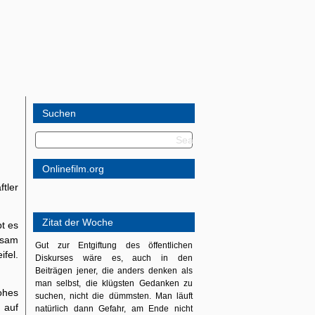
Suchen
Onlinefilm.org
ftler
Zitat der Woche
bt es
ksam
Gut zur Entgiftung des öffentlichen
ifel.
Diskurses wäre es, auch in den
Beiträgen jener, die anders denken als
man selbst, die klügsten Gedanken zu
ohes
suchen, nicht die dümmsten. Man läuft
 auf
natürlich dann Gefahr, am Ende nicht