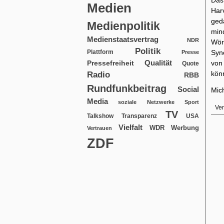
Das
Medien
Har
ged
Medienpolitik
min
Medienstaatsvertrag
NDR
Wör
Politik
Plattform
Syn
Presse
Qualität
von
Pressefreiheit
Quote
kön
Radio
RBB
Rundfunkbeitrag
Social
Mic
Media
soziale Netzwerke
Sport
Ver
TV
USA
Talkshow
Transparenz
Vielfalt
WDR
Werbung
Vertrauen
ZDF