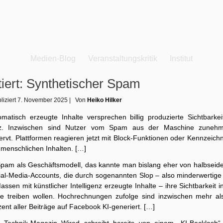
Medien-Blog
Veranstaltungskritik
Institut
tiert: Synthetischer Spam
liziert
7. November 2025
|
Von
Heiko Hilker
omatisch erzeugte Inhalte versprechen billig produzierte Sichtbarkei
z. Inzwischen sind Nutzer vom Spam aus der Maschine zuneh
ervt. Plattformen reagieren jetzt mit Block-Funktionen oder Kennzeich
 menschlichen Inhalten. […]
Spam als Geschäftsmodell, das kannte man bislang eher von halbseid
ial-Media-Accounts, die durch sogenannten Slop – also minderwertige
assen mit künstlicher Intelligenz erzeugte Inhalte – ihre Sichtbarkeit i
e treiben wollen. Hochrechnungen zufolge sind inzwischen mehr al
ent aller Beiträge auf Facebook KI-generiert. […]