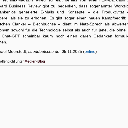
 Technik-Magazin Wired schreibt bereits von einem „KI-Backlash“,
vard Business Review gibt zu bedenken, dass sogenannter Worksl
ankenlos generierte E-Mails und Konzepte – die Produktivität 
dere, als sie zu erhöhen. Es gibt sogar einen neuen Kampfbegriff:
tchen Clanker – Blechbüchse – dient im Netz-Sprech als abwerte
onym sowohl für die Technologie selbst als auch für jene, die ohne H
 Chat-GPT scheinbar kaum noch einen klaren Gedanken formuli
nen.
hael Moorstedt,
sueddeutsche.de
, 05.11.2025 (
online
)
öffentlicht unter
Medien-Blog