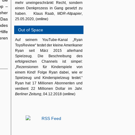
 die
mehr uneingeschränkt Recht, sondern
op –
einen Denkprozess in Gang gesetzt zu
eher
haben. Klaus Raab,
MDR-Altpapier
,
 Das
25.05.2020, (
online
)
ndes
Out of Space
ilfe
eren
Auf seinem YouTube-Kanal „Ryan
ToysReview“ testet der kleine Amerikaner
Ryan seit März 2015 allerhand
Spielzeug. Die Beschreibung des
erfolgreichen Channels ist simpel:
„Rezensionen für Kinderspiele von
einem Kind! Folge Ryan dabei, wie er
Spielzeug und Kinderspielzeug testet.“
Ryan hat 17 Millionen Abonnenten und
verdient 22 Millionen Dollar im Jahr.
Berliner Zeitung
, 04.12.2018 (
online
)