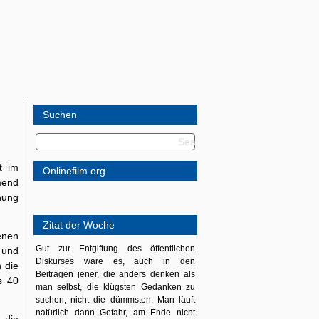
Suchen
t im
Onlinefilm.org
mend
nung
Zitat der Woche
enen
Gut zur Entgiftung des öffentlichen
 und
Diskurses wäre es, auch in den
n die
Beiträgen jener, die anders denken als
s 40
man selbst, die klügsten Gedanken zu
suchen, nicht die dümmsten. Man läuft
natürlich dann Gefahr, am Ende nicht