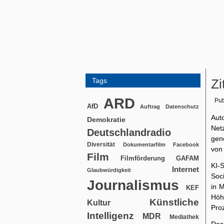
Tags
Zi
ARD
Pub
AfD
Auftrag
Datenschutz
Aut
Demokratie
Net
Deutschlandradio
gen
Diversität
Dokumentarfilm
Facebook
von
Film
Filmförderung
GAFAM
KI-
Internet
Glaubwürdigkeit
Soc
Journalismus
in M
KEF
Höh
Künstliche
Kultur
Proz
Intelligenz
MDR
Mediathek