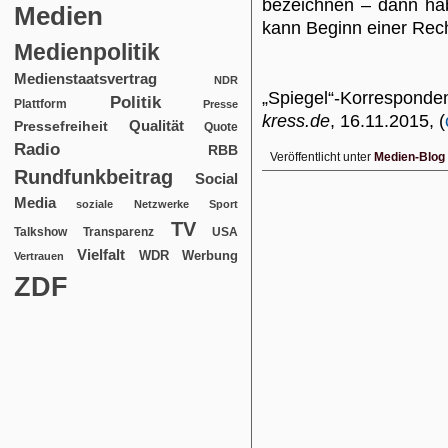
bezeichnen – dann habe
Medien
kann Beginn einer Rech
Medienpolitik
Medienstaatsvertrag
NDR
„Spiegel“-Korresponde
Politik
Plattform
Presse
kress.de
, 16.11.2015, (
Qualität
Pressefreiheit
Quote
Radio
RBB
Veröffentlicht unter
Medien-Blog
Rundfunkbeitrag
Social
Media
soziale Netzwerke
Sport
TV
USA
Talkshow
Transparenz
Vielfalt
WDR
Werbung
Vertrauen
ZDF