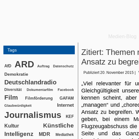
Medien-Blog
Tags
Zitiert: Themen
Ansatz zu begre
ARD
AfD
Auftrag
Datenschutz
Publiziert
20. November 2015
|
Demokratie
Deutschlandradio
„Viel relevanter für 
Diversität
Gleichgültigkeit unse
Dokumentarfilm
Facebook
Film
kennen scheint, abe
Filmförderung
GAFAM
„managen“ und „choreo
Internet
Glaubwürdigkeit
Ansatz zu begreifen. 
Journalismus
KEF
geben, bei einem Mas
Künstliche
Kultur
Flugzeugabschuss die e
Seite und das Ganz
Intelligenz
MDR
Mediathek