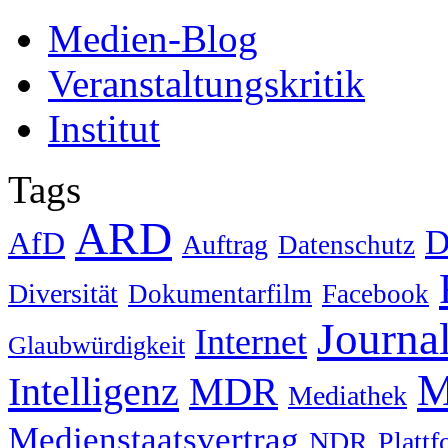
Medien-Blog
Veranstaltungskritik
Institut
Tags
ARD
D
AfD
Auftrag
Datenschutz
Diversität
Dokumentarfilm
Facebook
Journa
Internet
Glaubwürdigkeit
M
Intelligenz
MDR
Mediathek
Medienstaatsvertrag
NDR
Platt