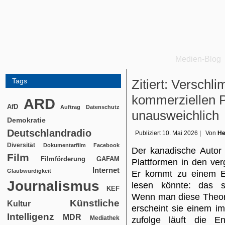
Medien-Blog
Tags
Zitiert: Versch
kommerziellen P
ARD
AfD
Auftrag
Datenschutz
unausweichlich
Demokratie
Deutschlandradio
Publiziert
10. Mai 2026
|
Von
He
Diversität
Dokumentarfilm
Facebook
Der kanadische Autor
Film
Filmförderung
GAFAM
Plattformen in den ve
Internet
Glaubwürdigkeit
Er kommt zu einem Er
Journalismus
lesen könnte: das sog
KEF
Wenn man diese Theori
Künstliche
Kultur
erscheint sie einem i
Intelligenz
MDR
Mediathek
zufolge läuft die E