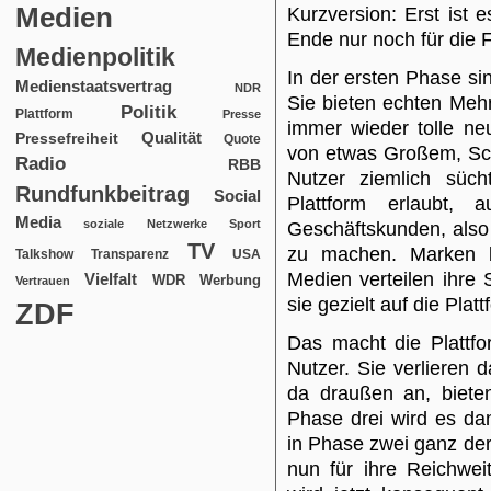
Medien
Kurzversion: Erst ist e
Ende nur noch für die F
Medienpolitik
In der ersten Phase si
Medienstaatsvertrag
NDR
Sie bieten echten Mehr
Politik
Plattform
Presse
immer wieder tolle ne
Qualität
Pressefreiheit
Quote
von etwas Großem, Sch
Radio
RBB
Nutzer ziemlich süc
Rundfunkbeitrag
Social
Plattform erlaubt, 
Media
soziale Netzwerke
Sport
Geschäftskunden, also
TV
zu machen. Marken b
USA
Talkshow
Transparenz
Medien verteilen ihre
Vielfalt
WDR
Werbung
Vertrauen
sie gezielt auf die Plat
ZDF
Das macht die Plattfo
Nutzer. Sie verlieren d
da draußen an, biete
Phase drei wird es da
in Phase zwei ganz de
nun für ihre Reichwei