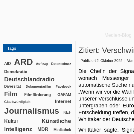
Medien-Blog
Tags
Zitiert: Verschw
ARD
Publiziert
2. Oktober 2025
|
Von
AfD
Auftrag
Datenschutz
Die Chefin der Signal
Demokratie
wonach Messenger H
Deutschlandradio
automatische Suche nac
Diversität
Dokumentarfilm
Facebook
„Wenn wir vor die Wahl 
Film
Filmförderung
GAFAM
unserer Verschlüsselu
Internet
Glaubwürdigkeit
untergraben oder Euro
Journalismus
Entscheidung treffen, 
KEF
Whittaker der Deutsche
Künstliche
Kultur
Intelligenz
MDR
Whittaker sagte, Sign
Mediathek