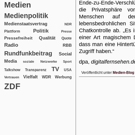
Ende-zu-Ende-Verschlü
Medien
die Privatsphäre vo
Medienpolitik
Menschen auf de
lebensbedrohlichen Si
Medienstaatsvertrag
NDR
Chatkontrolle ab. „Es i
Politik
Plattform
Presse
einer Art magischem 
Qualität
Pressefreiheit
Quote
dass man eine Hintertü
Radio
RBB
Zugriff haben.“
Rundfunkbeitrag
Social
Media
dpa,
digitalfernsehen.d
soziale Netzwerke
Sport
TV
USA
Talkshow
Transparenz
Veröffentlicht unter
Medien-Blog
Vielfalt
WDR
Werbung
Vertrauen
ZDF