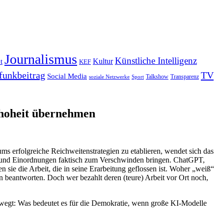
Journalismus
Künstliche Intelligenz
Kultur
t
KEF
funkbeitrag
TV
Social Media
Sport
Talkshow
Transparenz
soziale Netzwerke
shoheit übernehmen
 erfolgreiche Reichweitenstrategien zu etablieren, wendet sich das
hen und Einordnungen faktisch zum Verschwinden bringen. ChatGPT,
sie die Arbeit, die in seine Erarbeitung geflossen ist. Woher „weiß“
beantworten. Doch wer bezahlt deren (teure) Arbeit vor Ort noch,
 bewegt: Was bedeutet es für die Demokratie, wenn große KI-Modelle