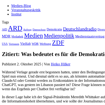
Medien-Blog
Veranstaltungskritik
Institut
Tags
ARD
Deutschlandradio
Demokratie
AfD
Auftrag
Datenschutz
Divers
Medien
Medienpolitik
MDR
Medienstaatsvertrag
Mediathek
ZDF
Vielfalt
Werbung
USA
WDR
Vertrauen
Zitiert: Was bedeutet es für die Demokra
Publiziert
2. Oktober 2025
|
Von
Heiko Hilker
Während Verlage gerade erst begonnen hatten, unter den Bedingungen
Spiel nun erneut. Und diesmal sieht es so aus, als könnten automat
ClaudeAI oder Gemini werden zu Erstkontakten in der Informationssuch
ChatGPT, was gestern im Libanon passiert ist? Diese Frage können n
wenn das Ergebnis per Chatbot frei verfügbar ist?
In dieser Lage habe ich der Signal-Präsidentin Meredith Whittaker au
die Informationshoheit übernehmen, und wie sollte der Journalismus