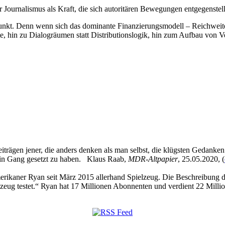
r Journalismus als Kraft, die sich autoritären Bewegungen entgegenste
epunkt. Denn wenn sich das dominante Finanzierungsmodell – Reichweit
te, hin zu Dialogräumen statt Distributionslogik, hin zum Aufbau von 
eiträgen jener, die anders denken als man selbst, die klügsten Gedanke
 in Gang gesetzt zu haben. Klaus Raab,
MDR-Altpapier
, 25.05.2020, (
kaner Ryan seit März 2015 allerhand Spielzeug. Die Beschreibung des
zeug testet.“ Ryan hat 17 Millionen Abonnenten und verdient 22 Millio