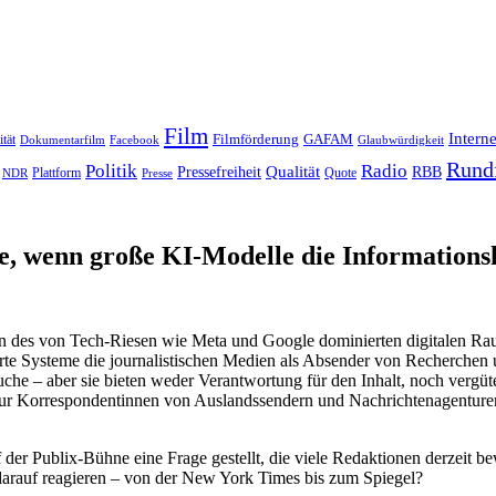
Film
Interne
Filmförderung
GAFAM
ität
Dokumentarfilm
Facebook
Glaubwürdigkeit
Rund
Politik
Radio
Qualität
Pressefreiheit
RBB
Quote
NDR
Plattform
Presse
tie, wenn große KI-Modelle die Information
 des von Tech-Riesen wie Meta und Google dominierten digitalen Raums
isierte Systeme die journalistischen Medien als Absender von Recherc
e – aber sie bieten weder Verantwortung für den Inhalt, noch vergüten 
ur Korrespondentinnen von Auslandssendern und Nachrichtenagenturen 
f der Publix-Bühne eine Frage gestellt, die viele Redaktionen derzeit
 darauf reagieren – von der New York Times bis zum Spiegel?