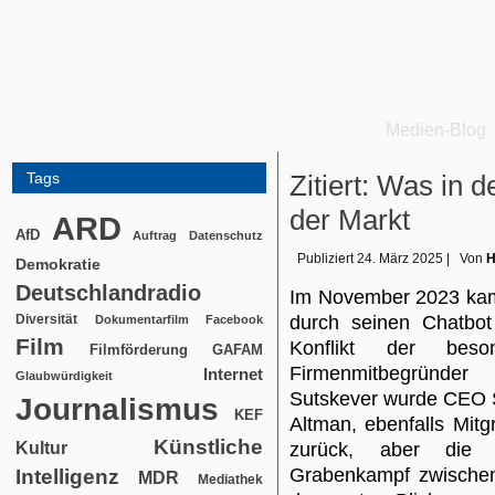
Medien-Blog
Tags
Zitiert: Was in d
der Markt
ARD
AfD
Auftrag
Datenschutz
Publiziert
24. März 2025
|
Von
H
Demokratie
Deutschlandradio
Im November 2023 kam
Diversität
durch seinen Chatbo
Dokumentarfilm
Facebook
Film
Konflikt der beso
Filmförderung
GAFAM
Firmenmitbegründer
Internet
Glaubwürdigkeit
Sutskever wurde CEO 
Journalismus
KEF
Altman, ebenfalls Mit
Künstliche
Kultur
zurück, aber die 
Grabenkampf zwischen 
Intelligenz
MDR
Mediathek