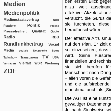
den ersten Blick gege
Medien
allzu weit auseinand
Medienpolitik
effektiver Akzelerationi
versucht, die Gurus d
Medienstaatsvertrag
NDR
sie fürchteten, die
Politik
Plattform
Presse
heraufbeschwören.
Qualität
Pressefreiheit
Quote
Radio
RBB
Der effektive Altruism
Rundfunkbeitrag
auf den Plan. Er zielt
Social
so einzusetzen, dass 
Media
soziale Netzwerke
Sport
wird. Seine Fürsprec
TV
USA
Talkshow
Transparenz
finanziellen und techn
Vielfalt
WDR
Werbung
Vertrauen
sie sich berufen fü
ZDF
Menschheit nach Dringl
– allen voran die Gef
und die aufstrebende „
manchmal auch als „Sin
Die AGI ist eine künstl
gewaltiger Datenmenge
Je nach Sichtweise wi