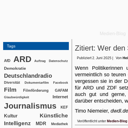
Medien-Blog
Tags
Zitiert: Wer den
ARD
Publiziert
2. Juni 2025
|
Von
Hei
AfD
Auftrag
Datenschutz
Wenn Politikerinnen 
Demokratie
vermeintlich so teuren 
Deutschlandradio
vergessen sie in der D
Diversität
Dokumentarfilm
Facebook
für ARD und ZDF setzt
Film
Filmförderung
GAFAM
auch gut und gerne, d
Internet
Glaubwürdigkeit
darüber entscheiden, w
Journalismus
KEF
Timo Niemeier,
dwdl.d
Künstliche
Kultur
Veröffentlicht unter
Medien-Blog
Intelligenz
MDR
Mediathek