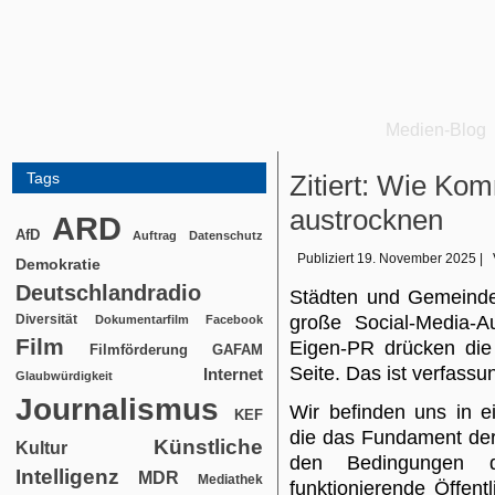
Medien-Blog
Tags
Zitiert: Wie Ko
austrocknen
ARD
AfD
Auftrag
Datenschutz
Publiziert
19. November 2025
|
Demokratie
Deutschlandradio
Städten und Gemeinden
Diversität
große Social-Media-A
Dokumentarfilm
Facebook
Film
Eigen-PR drücken die
Filmförderung
GAFAM
Seite. Das ist verfassu
Internet
Glaubwürdigkeit
Journalismus
Wir befinden uns in ei
KEF
die das Fundament der
Künstliche
Kultur
den Bedingungen d
Intelligenz
MDR
Mediathek
funktionierende Öffentli