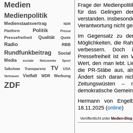
Medien
Frage der Medienpoliti
für das Gelingen de
Medienpolitik
verstanden. Insbesonder
Medienstaatsvertrag
NDR
Verantwortung nicht ge
Politik
Plattform
Presse
Im Gegensatz zu de
Qualität
Pressefreiheit
Quote
Möglichkeiten, die R
Radio
RBB
verbessern. Doch im
Rundfunkbeitrag
Social
Pressefreiheit ist ei
Media
soziale Netzwerke
Sport
Wert, den man lebt. L
TV
USA
Talkshow
Transparenz
die PR-Stäbe aus, als
Vielfalt
WDR
Werbung
Ändert sich daran nic
Vertrauen
ZDF
Zeitungswüsten – 
demokratische Gemeinw
Hermann von Engelb
18.11.2025 (
online
)
Veröffentlicht unter
Medien-Blog