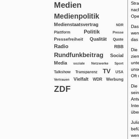
Medien
Str
nac
Medienpolitik
Ope
Medienstaatsvertrag
NDR
Das
Politik
Plattform
Presse
wen
Qualität
Pressefreiheit
das 
Quote
Radio
RBB
Die
Rundfunkbeitrag
Social
ziem
Media
unte
soziale Netzwerke
Sport
uns
TV
USA
Talkshow
Transparenz
Oft
Vielfalt
WDR
Werbung
Vertrauen
Die
ZDF
sein
Ant
Int
übe
Jul
bef
wer