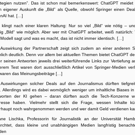
ategien nutzen”. Das ist schon mal bemerkenswert: ChatGPT meidet 
h eigener Auskunft die „Bild” als Quelle, obwohl Springer einen Deal
nAI hat. […]
 klingt nach einer klaren Haltung: Nur so viel „Bild“ wie nötig – un
ig „Bild“ wie möglich. Aber wer mit ChatGPT arbeitet, weiß natürlich:
Modell sagt und was es macht, das ist nicht immer identisch. […]
 Auswirkung der Partnerschaft zeigt sich zudem an einer anderen St
lich deutlich. Denn vor allem bei aktuellen Themen bietet ChatGPT de
r seinen Antworten jeweils drei weiterführende Links zur Vertiefung a
erem Test waren dort ausschließlich Artikel von Springer-Medien verli
 waren das Meinungsbeiträge […]
 Auswirkungen solcher Deals auf den Journalismus dürften tiefgrei
. Allerdings wird es dabei womöglich weniger um inhaltliche Biases i
worten der KI gehen – daran dürften auch die Tech-Konzerne w
eresse haben. Vielmehr stellt sich die Frage, wessen Inhalte kün
rhaupt noch wahrgenommen werden und wer damit Geld verdienen ka
iane Lischka, Professorin für Journalistik an der Universität Hamb
ürchtet, dass kleine und unabhängigen Medien langfristig benachtei
den