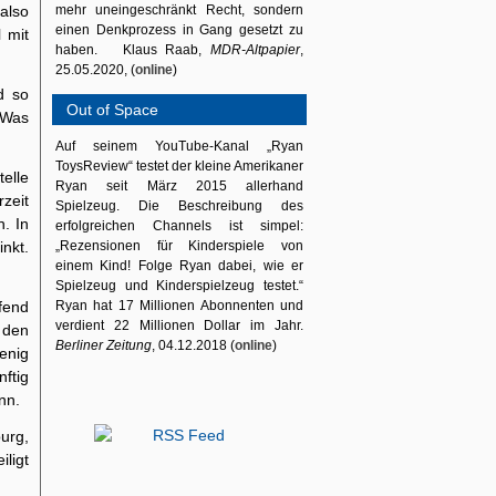
also
mehr uneingeschränkt Recht, sondern
einen Denkprozess in Gang gesetzt zu
 mit
haben. Klaus Raab,
MDR-Altpapier
,
25.05.2020, (
online
)
d so
Out of Space
 Was
Auf seinem YouTube-Kanal „Ryan
ToysReview“ testet der kleine Amerikaner
elle
Ryan seit März 2015 allerhand
rzeit
Spielzeug. Die Beschreibung des
n. In
erfolgreichen Channels ist simpel:
nkt.
„Rezensionen für Kinderspiele von
einem Kind! Folge Ryan dabei, wie er
Spielzeug und Kinderspielzeug testet.“
fend
Ryan hat 17 Millionen Abonnenten und
verdient 22 Millionen Dollar im Jahr.
n den
Berliner Zeitung
, 04.12.2018 (
online
)
enig
ftig
nn.
urg,
ligt