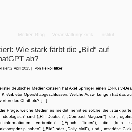
Medien-Blog
Veranstaltungskritik
Institut
tiert: Wie stark färbt die „Bild“ auf
hatGPT ab?
liziert
2. April 2025
|
Von
Heiko Hilker
 erster deutscher Medienkonzern hat Axel Springer einen Exklusiv-Deal
 KI-Anbieter OpenAI abgeschlossen. Welche Auswirkungen hat das auf
worten des Chatbots? […]
die Frage, welche Medien es meidet, nennt es solche, die „stark parte
r ideologisch” sind („RT Deutsch“, „Compact Magazin“), die „regelm
schinformationen verbreiten” („Epoch Times”), die „kein kl
ktionsprinzip haben” („Bild” oder „Daily Mail”), und „unseriöse Click