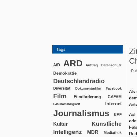
Tags
Zi
C
ARD
AfD
Auftrag
Datenschutz
Pub
Demokratie
Deutschlandradio
Diversität
Dokumentarfilm
Facebook
Als
Film
Filmförderung
GAFAM
dem
Internet
Ant
Glaubwürdigkeit
Journalismus
Auf 
KEF
ode
Künstliche
Kultur
Fal
Intelligenz
MDR
Mediathek
Reda