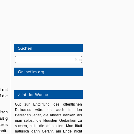
Suchen
Onlinefilm.org
 mit
Zitat der Woche
 die
Gut zur Entgiftung des öffentlichen
Diskurses wäre es, auch in den
iisch
Beiträgen jener, die anders denken als
äßig
man selbst, die klügsten Gedanken zu
ares
suchen, nicht die dümmsten. Man läuft
bait-
natürlich dann Gefahr, am Ende nicht