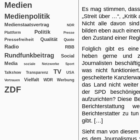
Medien
Es mag stimmen, dass 
Medienpolitik
„Streit über …“, „Kritik
Nicht alle davon sind
Medienstaatsvertrag
NDR
bilden eben auch eine
Politik
Plattform
Presse
den Zustand einer Reg
Qualität
Pressefreiheit
Quote
Radio
RBB
Folglich gibt es eine
Rundfunkbeitrag
heben gerne und zuv
Social
Journalisten beschäft
Media
soziale Netzwerke
Sport
was nicht funktionier
TV
USA
Talkshow
Transparenz
gescheiterte Kanzlerwa
Vielfalt
WDR
Werbung
Vertrauen
das Land nicht weite
ZDF
der SPD beschönige
aufzurichten? Diese Be
Berichterstattung 
Berichterstatter zu tu
gibt. […]
Sieht man von diesem 
es dem Journalismus 