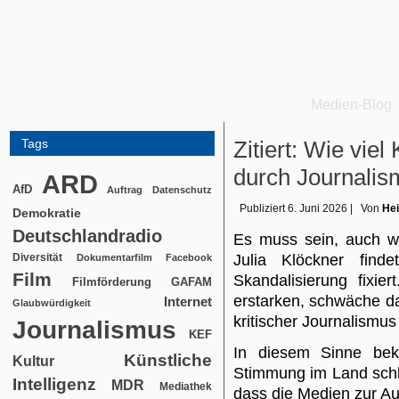
Medien-Blog
Tags
Zitiert: Wie viel 
durch Journali
ARD
AfD
Auftrag
Datenschutz
Publiziert
6. Juni 2026
|
Von
Hei
Demokratie
Deutschlandradio
Es muss sein, auch w
Diversität
Julia Klöckner fin
Dokumentarfilm
Facebook
Film
Skandalisierung fixie
Filmförderung
GAFAM
erstarken, schwäche das
Internet
Glaubwürdigkeit
kritischer Journalismus
Journalismus
KEF
In diesem Sinne bekl
Künstliche
Kultur
Stimmung im Land schle
Intelligenz
MDR
Mediathek
dass die Medien zur Au