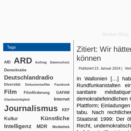
Medien-Blog
Tags
Zitiert: Wir hät
können
ARD
AfD
Auftrag
Datenschutz
Publiziert
23. Januar 2024
|
Von
Demokratie
Deutschlandradio
In Wallonien […] hab
Diversität
Rundfunkanstalten e
Dokumentarfilm
Facebook
Film
sanitaire médiatiq
Filmförderung
GAFAM
demokratiefeindliche
Internet
Glaubwürdigkeit
Plattform; Einladungen
Journalismus
KEF
tabu. Nach rechtlichen
Künstliche
Kultur
Staatsrat 1999: Der ö
Recht, undemokratisc
Intelligenz
MDR
Mediathek