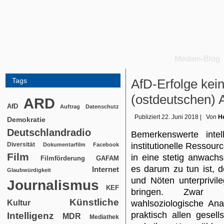
Medien-Blog
Tags
AfD-Erfolge kei
(ostdeutschen) 
ARD
AfD
Auftrag
Datenschutz
Publiziert
22. Juni 2018
|
Von
He
Demokratie
Deutschlandradio
Bemerkenswerte intel
Diversität
institutionelle Ressour
Dokumentarfilm
Facebook
Film
in eine stetig anwach
Filmförderung
GAFAM
es darum zu tun ist, 
Internet
Glaubwürdigkeit
und Nöten unterprivile
Journalismus
KEF
bringen. Zwar be
Künstliche
Kultur
wahlsoziologische Ana
praktisch allen gesel
Intelligenz
MDR
Mediathek