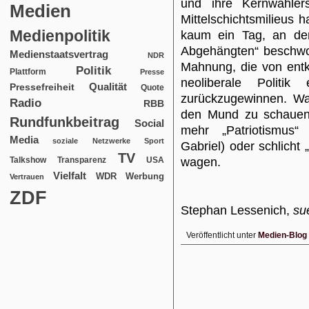
und ihre Kernwählers
Medien
Mittelschichtsmilieus 
Medienpolitik
kaum ein Tag, an de
Abgehängten“ beschwor
Medienstaatsvertrag
NDR
Mahnung, die von entk
Politik
Plattform
Presse
neoliberale Politik
Qualität
Pressefreiheit
Quote
zurückzugewinnen. Wa
Radio
RBB
den Mund zu schauen 
Rundfunkbeitrag
Social
mehr „Patriotismus
Media
soziale Netzwerke
Sport
Gabriel) oder schlich
TV
USA
wagen.
Talkshow
Transparenz
Vielfalt
WDR
Werbung
Vertrauen
ZDF
Stephan Lessenich,
su
Veröffentlicht unter
Medien-Blog