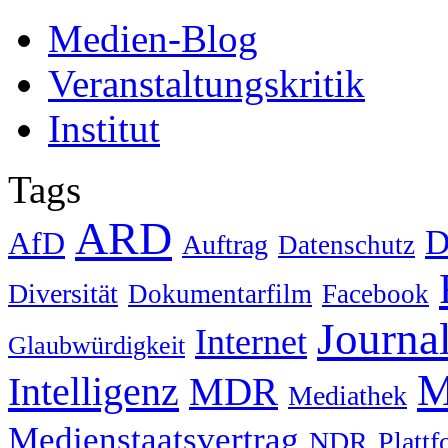
Medien-Blog
Veranstaltungskritik
Institut
Tags
ARD
D
AfD
Auftrag
Datenschutz
Diversität
Dokumentarfilm
Facebook
Journa
Internet
Glaubwürdigkeit
M
Intelligenz
MDR
Mediathek
Medienstaatsvertrag
NDR
Platt