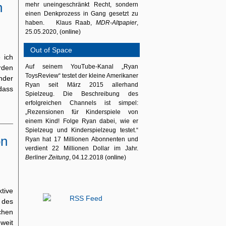
n
mehr uneingeschränkt Recht, sondern
einen Denkprozess in Gang gesetzt zu
haben. Klaus Raab,
MDR-Altpapier
,
25.05.2020, (
online
)
Out of Space
 ich
Auf seinem YouTube-Kanal „Ryan
rden
ToysReview“ testet der kleine Amerikaner
nder
Ryan seit März 2015 allerhand
dass
Spielzeug. Die Beschreibung des
erfolgreichen Channels ist simpel:
„Rezensionen für Kinderspiele von
einem Kind! Folge Ryan dabei, wie er
Spielzeug und Kinderspielzeug testet.“
on
Ryan hat 17 Millionen Abonnenten und
verdient 22 Millionen Dollar im Jahr.
Berliner Zeitung
, 04.12.2018 (
online
)
tive
 des
chen
weit