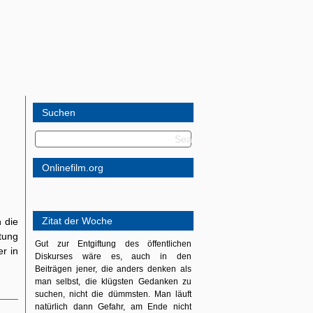
Suchen
Onlinefilm.org
Zitat der Woche
 die
tung
Gut zur Entgiftung des öffentlichen
r in
Diskurses wäre es, auch in den
Beiträgen jener, die anders denken als
man selbst, die klügsten Gedanken zu
suchen, nicht die dümmsten. Man läuft
natürlich dann Gefahr, am Ende nicht