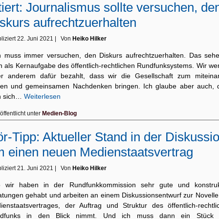
tiert: Journalismus sollte versuchen, de
skurs aufrechtzuerhalten
liziert
22. Juni 2021
|
Von
Heiko Hilker
 muss immer versuchen, den Diskurs aufrechtzuerhalten. Das sehe
h als Kernaufgabe des öffentlich-rechtlichen Rundfunksystems. Wir we
er anderem dafür bezahlt, dass wir die Gesellschaft zum miteina
en und gemeinsamen Nachdenken bringen. Ich glaube aber auch, 
 sich…
Weiterlesen
öffentlicht unter
Medien-Blog
r-Tipp: Aktueller Stand in der Diskussi
 einen neuen Medienstaatsvertrag
liziert
21. Juni 2021
|
Von
Heiko Hilker
o wir haben in der Rundfunkkommission sehr gute und konstruk
atungen gehabt und arbeiten an einem Diskussionsentwurf zur Novelle
ienstaatsvertrages, der Auftrag und Struktur des öffentlich-rechtli
dfunks in den Blick nimmt. Und ich muss dann ein Stück 