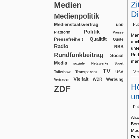
Zi
Medien
Di
Medienpolitik
Medienstaatsvertrag
Pub
NDR
Politik
Plattform
Presse
Man
Qualität
Pressefreiheit
Quote
auc
Radio
RBB
unt
Rundfunkbeitrag
Red
Social
man
Media
soziale Netzwerke
Sport
TV
USA
Ver
Talkshow
Transparenz
Vielfalt
WDR
Werbung
Vertrauen
Hö
ZDF
um
Pub
Als
Ber
Med
Run