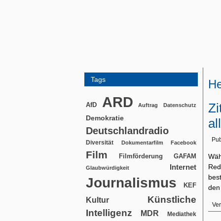
Tags
He
ARD
Zi
AfD
Auftrag
Datenschutz
Demokratie
al
Deutschlandradio
Pub
Diversität
Dokumentarfilm
Facebook
Film
Filmförderung
Wäh
GAFAM
Red
Internet
Glaubwürdigkeit
bes
Journalismus
KEF
den
Künstliche
Kultur
Ver
Intelligenz
MDR
Mediathek