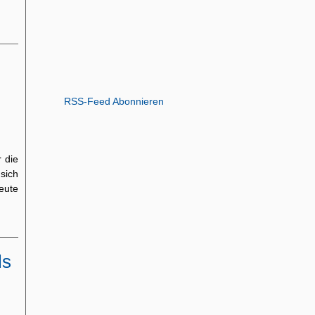
RSS-Feed Abonnieren
 die
sich
eute
ls