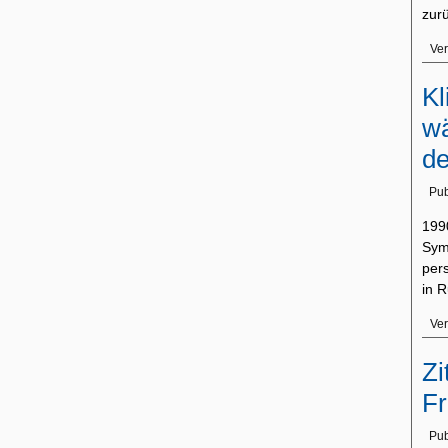
zur
Ver
Kl
wä
de
Pub
199
Sym
per
in 
Ver
Zi
F
Pub