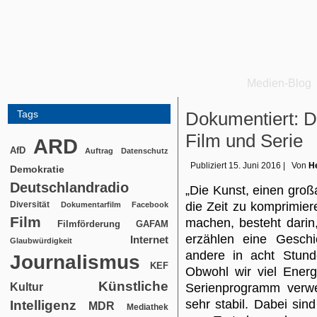
Medien-Blog
Tags
Dokumentiert: D
Film und Serie
ARD
AfD
Auftrag
Datenschutz
Publiziert
15. Juni 2016
|
Von
He
Demokratie
Deutschlandradio
„Die Kunst, einen großa
Diversität
die Zeit zu komprimier
Dokumentarfilm
Facebook
Film
machen, besteht darin
Filmförderung
GAFAM
erzählen eine Geschi
Internet
Glaubwürdigkeit
andere in acht Stund
Journalismus
KEF
Obwohl wir viel Energ
Künstliche
Kultur
Serienprogramm verwe
sehr stabil. Dabei sind
Intelligenz
MDR
Mediathek