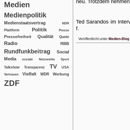
neu. Trotzdem nehmen sie
Medien
Medienpolitik
Ted Sarandos im Inter
Medienstaatsvertrag
NDR
f.
Politik
Plattform
Presse
Qualität
Pressefreiheit
Quote
Veröffentlicht unter
Medien-Blog
Radio
RBB
Rundfunkbeitrag
Social
Media
soziale Netzwerke
Sport
TV
USA
Talkshow
Transparenz
Vielfalt
WDR
Werbung
Vertrauen
ZDF