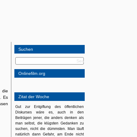
Suchen
Onlinefilm.org
 die
Zitat der Woche
. Es
ssen
Gut zur Entgiftung des öffentlichen
Diskurses wäre es, auch in den
Beiträgen jener, die anders denken als
man selbst, die klügsten Gedanken zu
suchen, nicht die dümmsten. Man läuft
natürlich dann Gefahr, am Ende nicht