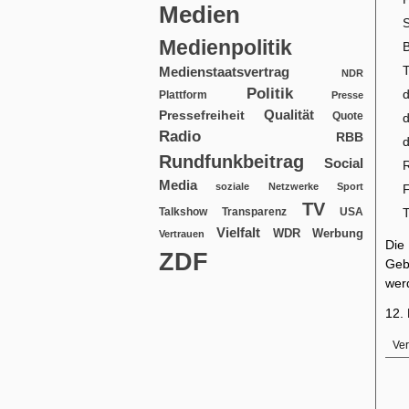
Medien
Medienpolitik
B
Medienstaatsvertrag
NDR
Politik
Plattform
Presse
Qualität
Pressefreiheit
Quote
d
Radio
RBB
Rundfunkbeitrag
Social
R
Media
soziale Netzwerke
Sport
F
TV
USA
T
Talkshow
Transparenz
Vielfalt
WDR
Werbung
Vertrauen
Die
ZDF
Geb
wer
12. 
Ver