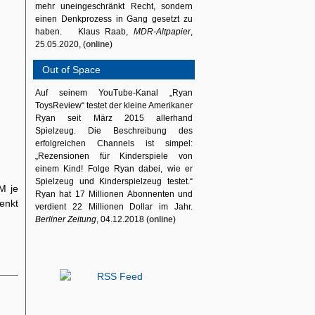
mehr uneingeschränkt Recht, sondern
einen Denkprozess in Gang gesetzt zu
haben. Klaus Raab,
MDR-Altpapier
,
25.05.2020, (
online
)
Out of Space
Auf seinem YouTube-Kanal „Ryan
ToysReview“ testet der kleine Amerikaner
Ryan seit März 2015 allerhand
Spielzeug. Die Beschreibung des
erfolgreichen Channels ist simpel:
„Rezensionen für Kinderspiele von
einem Kind! Folge Ryan dabei, wie er
Spielzeug und Kinderspielzeug testet.“
M je
Ryan hat 17 Millionen Abonnenten und
enkt
verdient 22 Millionen Dollar im Jahr.
Berliner Zeitung
, 04.12.2018 (
online
)