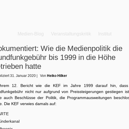
Medien-Blog
Veranstaltungskritik
Institut
kumentiert: Wie die Medienpolitik die
ndfunkgebühr bis 1999 in die Höhe
trieben hatte
liziert
31. Januar 2020
|
Von
Heiko Hilker
ihrem 12. Bericht wie die KEF im Jahre 1999 darauf hin, dass
dfunkgebühr nicht nur aufgrund von Preissteigerungen gestiegen ist
e auch Beschlüsse der Politik, die Programmausweitungen beschlo
e. Die KEF verwies damals auf:
ARTE
inderkanal
Phoenix