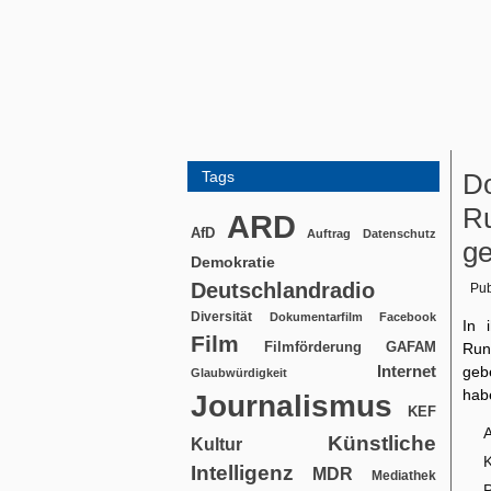
Tags
Do
Ru
ARD
AfD
Auftrag
Datenschutz
ge
Demokratie
Deutschlandradio
Pub
Diversität
Dokumentarfilm
Facebook
In 
Film
Filmförderung
GAFAM
Run
Internet
geb
Glaubwürdigkeit
hab
Journalismus
KEF
Künstliche
Kultur
K
Intelligenz
MDR
Mediathek