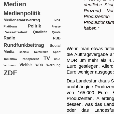
Medien
deutliche Ste
Prozent). V
Medienpolitik
Produzente
Medienstaatsvertrag
NDR
Produktionsfirm
Politik
Plattform
Presse
haben.“
Qualität
Pressefreiheit
Quote
Radio
RBB
Rundfunkbeitrag
Social
Wenn man etwas tiefer i
Media
soziale Netzwerke
Sport
die Auftragsvergabe 
TV
USA
Talkshow
Transparenz
MDR um mehr als 4,5 
Vielfalt
WDR
Werbung
Vertrauen
Euro gestiegen. Aller
ZDF
Euro weniger ausgege
Das Landesfunkhaus S
unabhängige Produzen
von 165.000 Euro. 
Produzenten. Allerdin
dessen, was das Land
oder das Landesfu