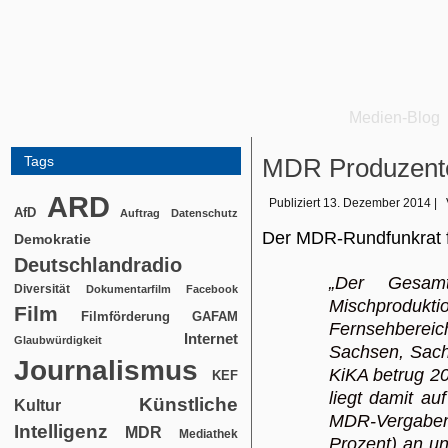
Medien-Blog
Tags
MDR Produzente
ARD
Publiziert
13. Dezember 2014
|
AfD
Auftrag
Datenschutz
Der MDR-Rundfunkrat f
Demokratie
Deutschlandradio
„Der Gesamt
Diversität
Dokumentarfilm
Facebook
Mischproduk
Film
Filmförderung
GAFAM
Fernsehbere
Internet
Glaubwürdigkeit
Sachsen, Sach
Journalismus
KiKA betrug 20
KEF
liegt damit a
Künstliche
Kultur
MDR-Vergaben 
Intelligenz
MDR
Mediathek
Prozent) an un